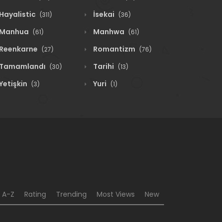
Hayalistic
İsekai
(311)
(36)
Manhua
Manhwa
(61)
(61)
Reenkarne
Romantizm
(27)
(76)
Tamamlandı
Tarihi
(30)
(13)
Yetişkin
Yuri
(3)
(1)
A-Z
Rating
Trending
Most Views
New