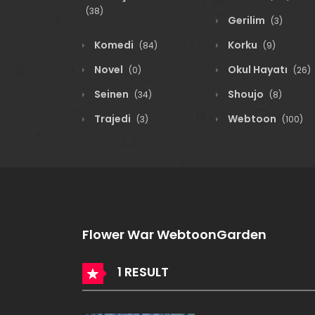
(38)
Gerilim
(3)
Komedi
Korku
(84)
(9)
Novel
Okul Hayatı
(0)
(26)
Seinen
Shoujo
(34)
(8)
Trajedi
Webtoon
(3)
(100)
Flower War WebtoonGarden
1 RESULT