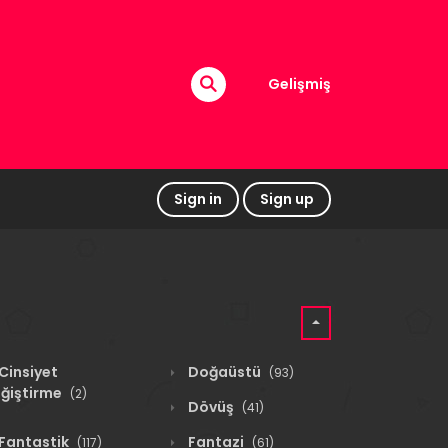
Gelişmiş
Sign in
Sign up
Cinsiyet
Doğaüstü
(93)
ğiştirme
(2)
Dövüş
(41)
Fantastik
Fantazi
(117)
(61)