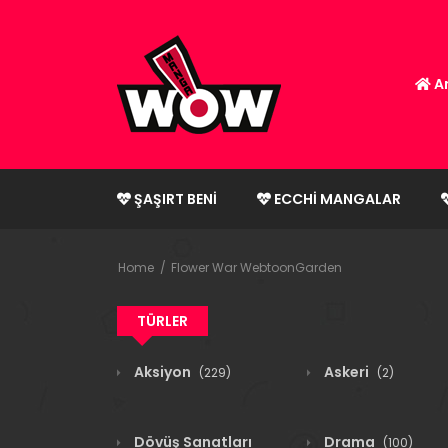
An
ŞAŞIRT BENI
ECCHI MANGALAR
Home
Flower War WebtoonGarden
TÜRLER
Aksiyon
Askeri
(229)
(2)
Dövüş Sanatları
Drama
(100)