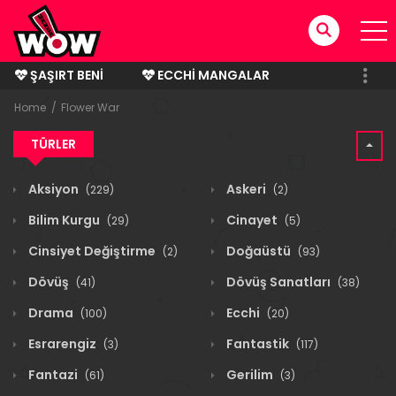
ŞAŞIRT BENI
ECCHI MANGALAR
BITMIŞ MANGALAR
Home
Flower War
TÜRLER
Aksiyon
Askeri
(229)
(2)
Bilim Kurgu
Cinayet
(29)
(5)
Cinsiyet Değiştirme
Doğaüstü
(2)
(93)
Dövüş
Dövüş Sanatları
(41)
(38)
Drama
Ecchi
(100)
(20)
Esrarengiz
Fantastik
(3)
(117)
Fantazi
Gerilim
(61)
(3)