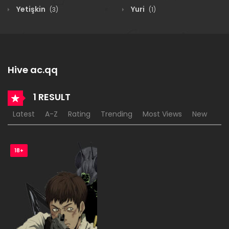
Yetişkin
Yuri
(3)
(1)
Hive ac.qq
1 RESULT
Latest
A-Z
Rating
Trending
Most Views
New
18+