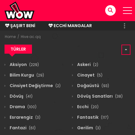
ŞAŞIRT BENI
ECCHI MANGALAR
BITMIŞ MANGALAR
Home
Hive ac.qq
TÜRLER
Aksiyon
Askeri
(229)
(2)
Bilim Kurgu
Cinayet
(29)
(5)
Cinsiyet Değiştirme
Doğaüstü
(2)
(93)
Dövüş
Dövüş Sanatları
(41)
(38)
Drama
Ecchi
(100)
(20)
Esrarengiz
Fantastik
(3)
(117)
Fantazi
Gerilim
(61)
(3)