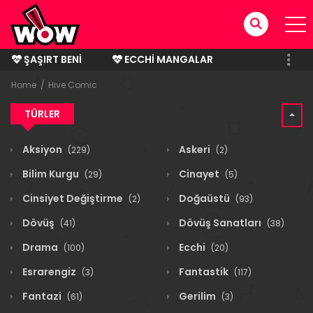
ŞAŞIRT BENI
ECCHI MANGALAR
BITMIŞ MANGALAR
Home
Hive Comic
TÜRLER
Aksiyon
Askeri
(229)
(2)
Bilim Kurgu
Cinayet
(29)
(5)
Cinsiyet Değiştirme
Doğaüstü
(2)
(93)
Dövüş
Dövüş Sanatları
(41)
(38)
Drama
Ecchi
(100)
(20)
Esrarengiz
Fantastik
(3)
(117)
Fantazi
Gerilim
(61)
(3)