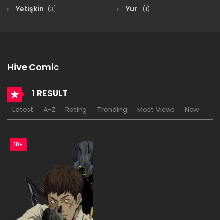
Yetişkin
Yuri
(3)
(1)
Hive Comic
1 RESULT
Latest
A-Z
Rating
Trending
Most Views
New
18+