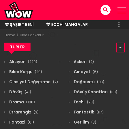
ŞAŞIRT BENI
ECCHI MANGALAR
BITMIŞ MANGALAR
Home
Hive Karikatür
TÜRLER
Aksiyon
Askeri
(229)
(2)
Bilim Kurgu
Cinayet
(29)
(5)
Cinsiyet Değiştirme
Doğaüstü
(2)
(93)
Dövüş
Dövüş Sanatları
(41)
(38)
Drama
Ecchi
(100)
(20)
Esrarengiz
Fantastik
(3)
(117)
Fantazi
Gerilim
(61)
(3)