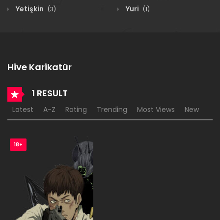
Yetişkin
Yuri
(3)
(1)
Hive Karikatür
1 RESULT
Latest
A-Z
Rating
Trending
Most Views
New
18+