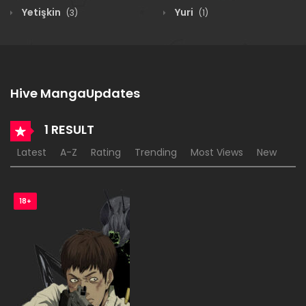
Yetişkin
Yuri
(3)
(1)
Hive MangaUpdates
1 RESULT
Latest
A-Z
Rating
Trending
Most Views
New
18+