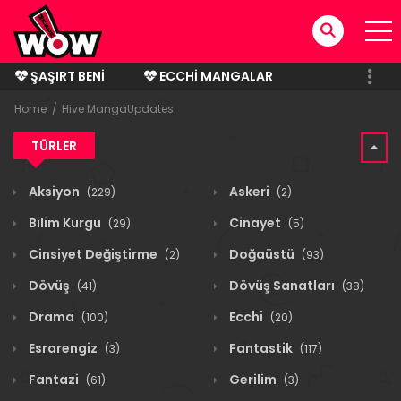
ŞAŞIRT BENI
ECCHI MANGALAR
BITMIŞ MANGALAR
Home
Hive MangaUpdates
TÜRLER
Aksiyon
Askeri
(229)
(2)
Bilim Kurgu
Cinayet
(29)
(5)
Cinsiyet Değiştirme
Doğaüstü
(2)
(93)
Dövüş
Dövüş Sanatları
(41)
(38)
Drama
Ecchi
(100)
(20)
Esrarengiz
Fantastik
(3)
(117)
Fantazi
Gerilim
(61)
(3)