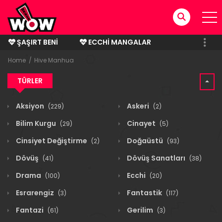
ŞAŞIRT BENI
ECCHI MANGALAR
BITMIŞ MANGALAR
Home
Hive Manhua
TÜRLER
Aksiyon
Askeri
(229)
(2)
Bilim Kurgu
Cinayet
(29)
(5)
Cinsiyet Değiştirme
Doğaüstü
(2)
(93)
Dövüş
Dövüş Sanatları
(41)
(38)
Drama
Ecchi
(100)
(20)
Esrarengiz
Fantastik
(3)
(117)
Fantazi
Gerilim
(61)
(3)