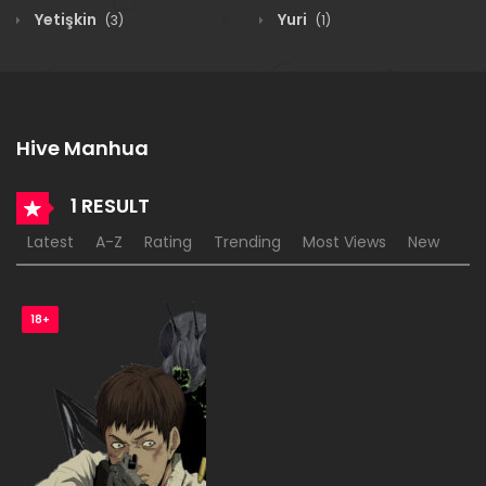
Yetişkin
Yuri
(3)
(1)
Hive Manhua
1 RESULT
Latest
A-Z
Rating
Trending
Most Views
New
18+