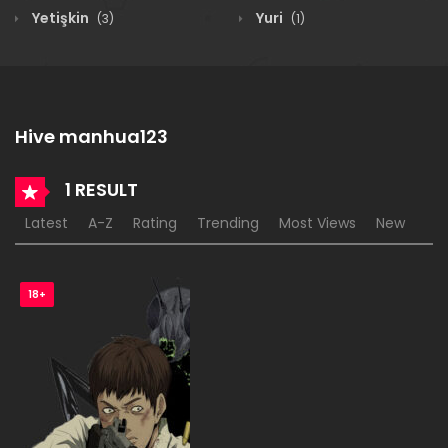
Yetişkin
Yuri
(3)
(1)
Hive manhua123
1 RESULT
Latest
A-Z
Rating
Trending
Most Views
New
18+