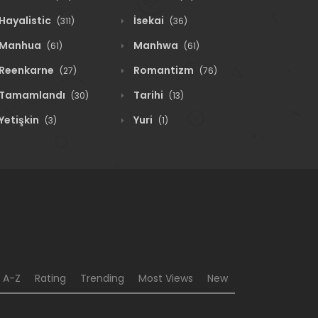
Hayalistic
İsekai
(311)
(36)
Manhua
Manhwa
(61)
(61)
Reenkarne
Romantizm
(27)
(76)
Tamamlandı
Tarihi
(30)
(13)
Yetişkin
Yuri
(3)
(1)
A-Z
Rating
Trending
Most Views
New