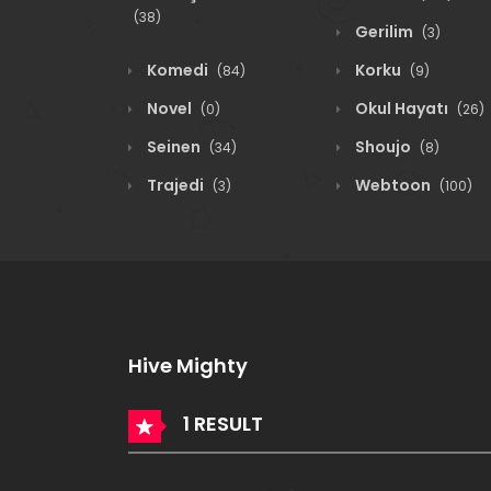
(38)
Gerilim
(3)
Komedi
Korku
(84)
(9)
Novel
Okul Hayatı
(0)
(26)
Seinen
Shoujo
(34)
(8)
Trajedi
Webtoon
(3)
(100)
Hive Mighty
1 RESULT