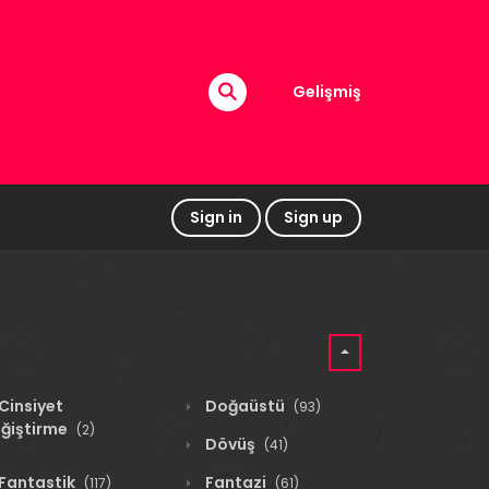
Gelişmiş
Sign in
Sign up
Cinsiyet
Doğaüstü
(93)
ğiştirme
(2)
Dövüş
(41)
Fantastik
Fantazi
(117)
(61)