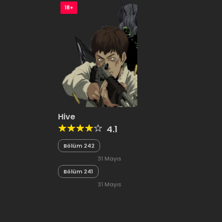
18+
Hive
4.1
Bölüm 242
31 Mayıs
Bölüm 241
2020
31 Mayıs
2020