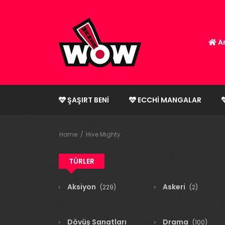
An
ŞAŞIRT BENI
ECCHI MANGALAR
Home
Hive Mighty
TÜRLER
Aksiyon
Askeri
(229)
(2)
Dövüş Sanatları
Drama
(100)