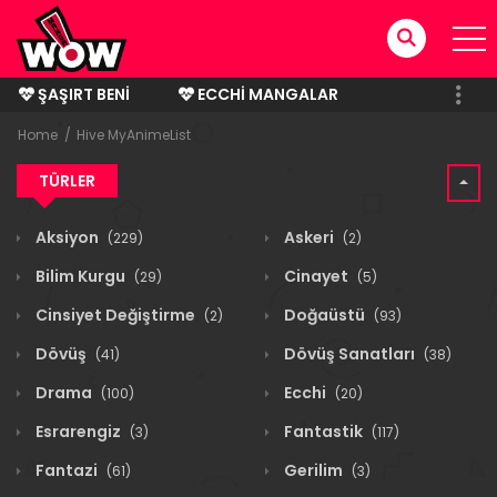
ŞAŞIRT BENI
ECCHI MANGALAR
BITMIŞ MANGALAR
Home
Hive MyAnimeList
TÜRLER
Aksiyon
Askeri
(229)
(2)
Bilim Kurgu
Cinayet
(29)
(5)
Cinsiyet Değiştirme
Doğaüstü
(2)
(93)
Dövüş
Dövüş Sanatları
(41)
(38)
Drama
Ecchi
(100)
(20)
Esrarengiz
Fantastik
(3)
(117)
Fantazi
Gerilim
(61)
(3)