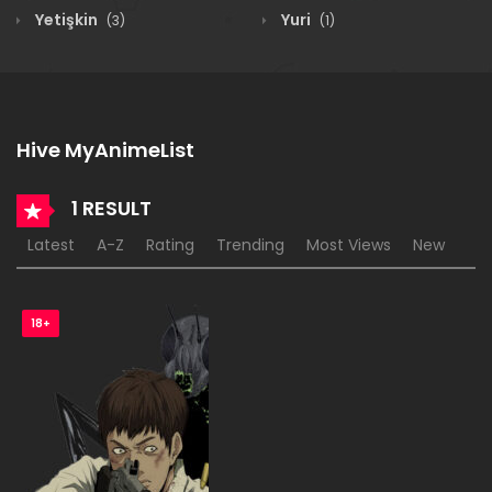
Yetişkin
Yuri
(3)
(1)
Hive MyAnimeList
1 RESULT
Latest
A-Z
Rating
Trending
Most Views
New
18+