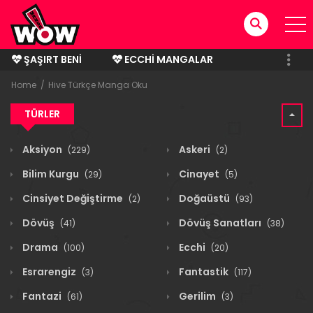
ŞAŞIRT BENI
ECCHI MANGALAR
BITMIŞ MANGALAR
Home
Hive Türkçe Manga Oku
TÜRLER
Aksiyon
Askeri
(229)
(2)
Bilim Kurgu
Cinayet
(29)
(5)
Cinsiyet Değiştirme
Doğaüstü
(2)
(93)
Dövüş
Dövüş Sanatları
(41)
(38)
Drama
Ecchi
(100)
(20)
Esrarengiz
Fantastik
(3)
(117)
Fantazi
Gerilim
(61)
(3)