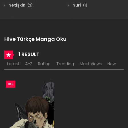
Yetişkin
Yuri
(3)
(1)
Hive Türkçe Manga Oku
1 RESULT
Latest
A-Z
Rating
Trending
Most Views
New
18+