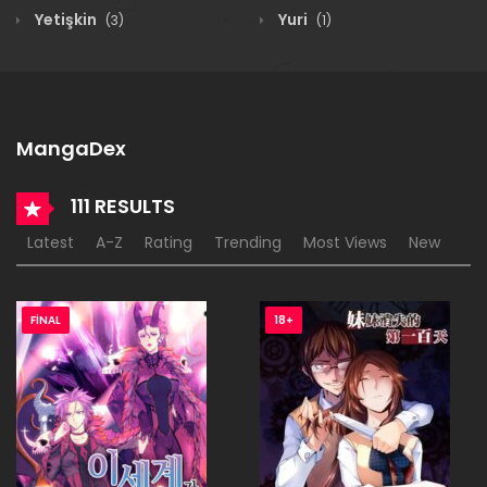
Yetişkin
Yuri
(3)
(1)
MangaDex
111 RESULTS
Latest
A-Z
Rating
Trending
Most Views
New
FINAL
18+