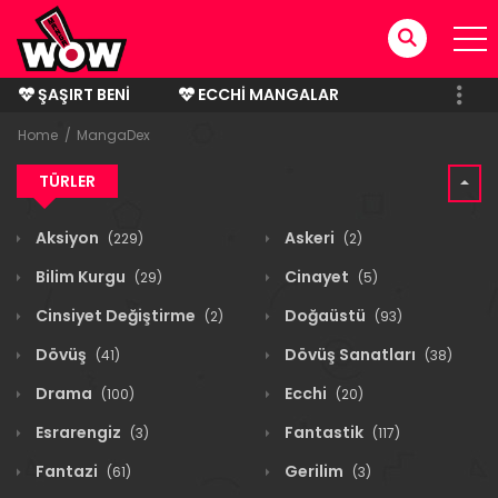
ŞAŞIRT BENI
ECCHI MANGALAR
BITMIŞ MANGALAR
Home
MangaDex
TÜRLER
Aksiyon
Askeri
(229)
(2)
Bilim Kurgu
Cinayet
(29)
(5)
Cinsiyet Değiştirme
Doğaüstü
(2)
(93)
Dövüş
Dövüş Sanatları
(41)
(38)
Drama
Ecchi
(100)
(20)
Esrarengiz
Fantastik
(3)
(117)
Fantazi
Gerilim
(61)
(3)