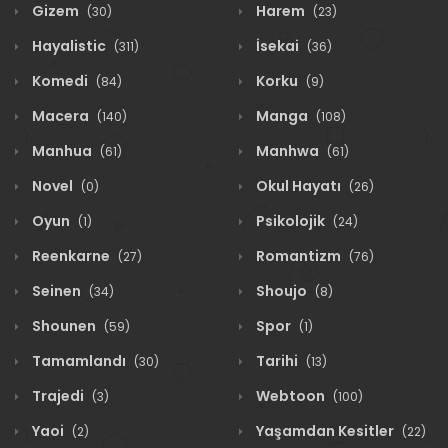
Gizem
Harem
(30)
(23)
Hayalistic
İsekai
(311)
(36)
Komedi
Korku
(84)
(9)
Macera
Manga
(140)
(108)
Manhua
Manhwa
(61)
(61)
Novel
Okul Hayatı
(0)
(26)
Oyun
Psikolojik
(1)
(24)
Reenkarne
Romantizm
(27)
(76)
Seinen
Shoujo
(34)
(8)
Shounen
Spor
(59)
(1)
Tamamlandı
Tarihi
(30)
(13)
Trajedi
Webtoon
(3)
(100)
Yaoi
Yaşamdan Kesitler
(2)
(22)