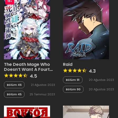
18+
The Death Mage Who
Raid
Doesn’t Want A Fourth
4.3
Time
4.5
Bölüm 91
20 Ağustos 2023
Bölüm 46
21 Ağustos 2023
Bölüm 90
20 Ağustos 2023
Bölüm 45
25 Temmuz 2023