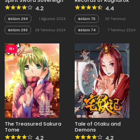
Spirit Sword Sovereign
Records of Ragnarok
4.2
4.4
Bölüm 294
1 Ağustos 2024
Bölüm 75
30 Temmuz
2024
Bölüm 293
28 Temmuz 2024
Bölüm 74
7 Temmuz 2024
18+
The Treasured Sakura
Tale of Otaku and
Tome
Demons
4.2
4.2