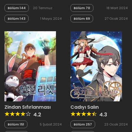
Bölüm 144
20 Temmuz
Bölüm 70
18 Mart 2024
2024
Bölüm 143
1 Mayıs 2024
Bölüm 69
27 Ocak 2024
Zindan Sıfırlanması
Cadıyı Salın
4.2
4.3
Bölüm 151
5 Şubat 2024
Bölüm 257
23 Ocak 2024