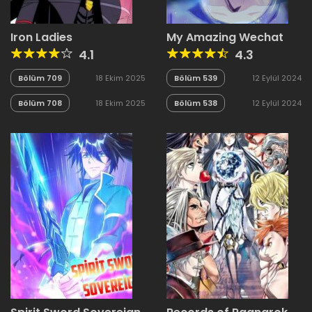
Iron Ladies
My Amazing Wechat
4.1
4.3
Bölüm 709
18 Ekim 2025
Bölüm 539
12 Eylül 2024
Bölüm 708
18 Ekim 2025
Bölüm 538
12 Eylül 2024