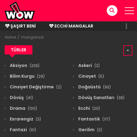
ŞAŞIRT BENI
ECCHI MANGALAR
BITMIŞ MANGALAR
Home
mangarock
TÜRLER
Aksiyon
Askeri
(229)
(2)
Bilim Kurgu
Cinayet
(29)
(5)
Cinsiyet Değiştirme
Doğaüstü
(2)
(93)
Dövüş
Dövüş Sanatları
(41)
(38)
Drama
Ecchi
(100)
(20)
Esrarengiz
Fantastik
(3)
(117)
Fantazi
Gerilim
(61)
(3)