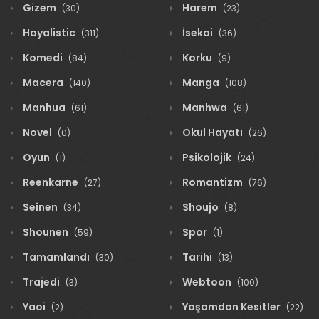
Gizem
Harem
(30)
(23)
Hayalistic
İsekai
(311)
(36)
Komedi
Korku
(84)
(9)
Macera
Manga
(140)
(108)
Manhua
Manhwa
(61)
(61)
Novel
Okul Hayatı
(0)
(26)
Oyun
Psikolojik
(1)
(24)
Reenkarne
Romantizm
(27)
(76)
Seinen
Shoujo
(34)
(8)
Shounen
Spor
(59)
(1)
Tamamlandı
Tarihi
(30)
(13)
Trajedi
Webtoon
(3)
(100)
Yaoi
Yaşamdan Kesitler
(2)
(22)