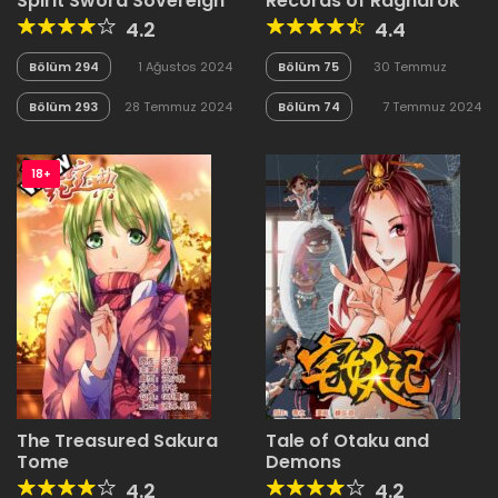
Spirit Sword Sovereign
Records of Ragnarok
4.2
4.4
Bölüm 294
1 Ağustos 2024
Bölüm 75
30 Temmuz
2024
Bölüm 293
28 Temmuz 2024
Bölüm 74
7 Temmuz 2024
18+
The Treasured Sakura
Tale of Otaku and
Tome
Demons
4.2
4.2