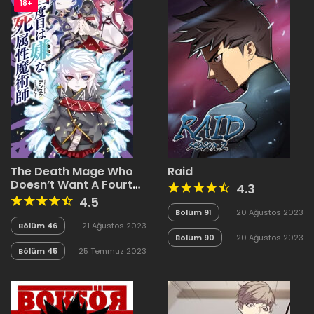
18+
The Death Mage Who
Raid
Doesn’t Want A Fourth
4.3
Time
4.5
Bölüm 91
20 Ağustos 2023
Bölüm 46
21 Ağustos 2023
Bölüm 90
20 Ağustos 2023
Bölüm 45
25 Temmuz 2023