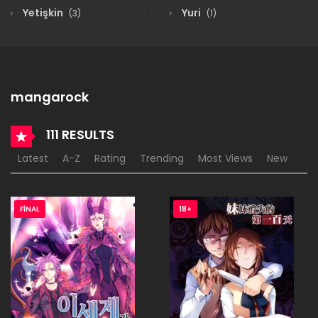
Yetişkin
Yuri
(3)
(1)
mangarock
111 RESULTS
Latest
A-Z
Rating
Trending
Most Views
New
FINAL
18+