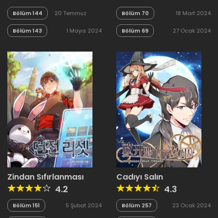
Bölüm 144
20 Temmuz
Bölüm 70
18 Mart 2024
2024
Bölüm 143
1 Mayıs 2024
Bölüm 69
27 Ocak 2024
Zindan Sıfırlanması
Cadıyı Salın
4.2
4.3
Bölüm 151
5 Şubat 2024
Bölüm 257
23 Ocak 2024