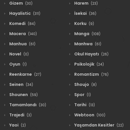
Gizem
Harem
(30)
(23)
Hayalistic
İsekai
(311)
(36)
Komedi
Korku
(84)
(9)
Macera
Manga
(140)
(108)
Manhua
Manhwa
(61)
(61)
Novel
Okul Hayatı
(0)
(26)
Oyun
Psikolojik
(1)
(24)
Reenkarne
Romantizm
(27)
(76)
Seinen
Shoujo
(34)
(8)
Shounen
Spor
(59)
(1)
Tamamlandı
Tarihi
(30)
(13)
Trajedi
Webtoon
(3)
(100)
Yaoi
Yaşamdan Kesitler
(2)
(22)