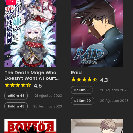
18+
The Death Mage Who
Raid
Doesn’t Want A Fourth
4.3
Time
4.5
Bölüm 91
20 Ağustos 2023
Bölüm 46
21 Ağustos 2023
Bölüm 90
20 Ağustos 2023
Bölüm 45
25 Temmuz 2023