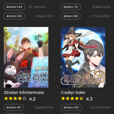
Bölüm 144
20 Temmuz
Bölüm 70
18 Mart 2024
2024
Bölüm 143
1 Mayıs 2024
Bölüm 69
27 Ocak 2024
Zindan Sıfırlanması
Cadıyı Salın
4.2
4.3
Bölüm 151
5 Şubat 2024
Bölüm 257
23 Ocak 2024