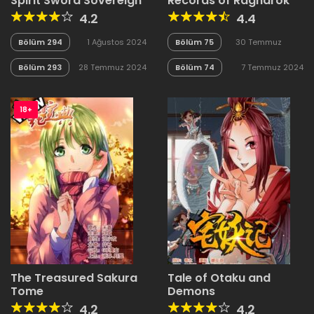
Spirit Sword Sovereign
Records of Ragnarok
4.2
4.4
Bölüm 294
1 Ağustos 2024
Bölüm 75
30 Temmuz
2024
Bölüm 293
28 Temmuz 2024
Bölüm 74
7 Temmuz 2024
18+
The Treasured Sakura
Tale of Otaku and
Tome
Demons
4.2
4.2