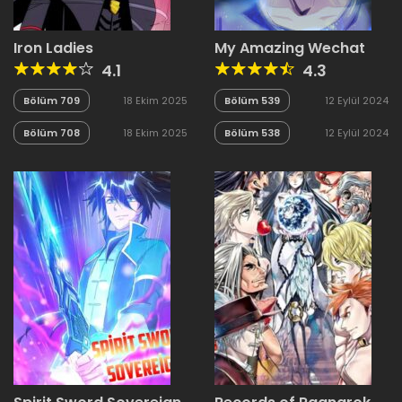
Iron Ladies
My Amazing Wechat
4.1
4.3
Bölüm 709
18 Ekim 2025
Bölüm 539
12 Eylül 2024
Bölüm 708
18 Ekim 2025
Bölüm 538
12 Eylül 2024