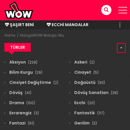
ŞAŞIRT BENI
ECCHI MANGALAR
BITMIŞ MANGALAR
Home
MangaWOW Manga Oku
TÜRLER
Aksiyon
Askeri
(229)
(2)
Bilim Kurgu
Cinayet
(29)
(5)
Cinsiyet Değiştirme
Doğaüstü
(2)
(93)
Dövüş
Dövüş Sanatları
(41)
(38)
Drama
Ecchi
(100)
(20)
Esrarengiz
Fantastik
(3)
(117)
Fantazi
Gerilim
(61)
(3)