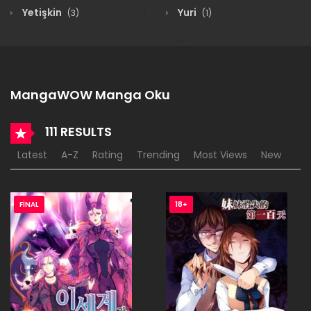
Yetişkin
Yuri
(3)
(1)
MangaWOW Manga Oku
111 RESULTS
Latest
A-Z
Rating
Trending
Most Views
New
FINAL
18+