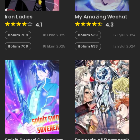
Iron Ladies
My Amazing Wechat
4.1
4.3
Bölüm 709
18 Ekim 2025
Bölüm 539
12 Eylül 2024
Bölüm 708
18 Ekim 2025
Bölüm 538
12 Eylül 2024