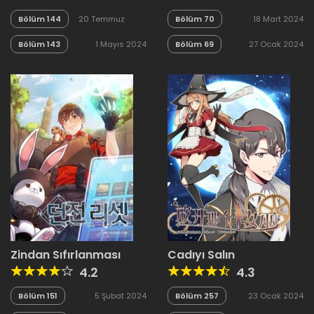
Bölüm 144
20 Temmuz
Bölüm 70
18 Mart 2024
2024
Bölüm 143
1 Mayıs 2024
Bölüm 69
27 Ocak 2024
Zindan Sıfırlanması
Cadıyı Salın
4.2
4.3
Bölüm 151
5 Şubat 2024
Bölüm 257
23 Ocak 2024