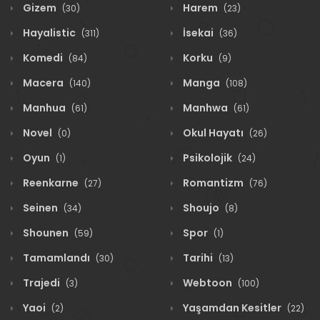
Gizem
Harem
(30)
(23)
Hayalistic
İsekai
(311)
(36)
Komedi
Korku
(84)
(9)
Macera
Manga
(140)
(108)
Manhua
Manhwa
(61)
(61)
Novel
Okul Hayatı
(0)
(26)
Oyun
Psikolojik
(1)
(24)
Reenkarne
Romantizm
(27)
(76)
Seinen
Shoujo
(34)
(8)
Shounen
Spor
(59)
(1)
Tamamlandı
Tarihi
(30)
(13)
Trajedi
Webtoon
(3)
(100)
Yaoi
Yaşamdan Kesitler
(2)
(22)