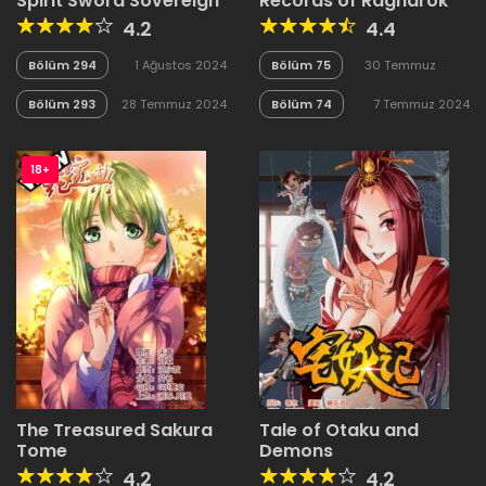
Spirit Sword Sovereign
Records of Ragnarok
4.2
4.4
Bölüm 294
1 Ağustos 2024
Bölüm 75
30 Temmuz
2024
Bölüm 293
28 Temmuz 2024
Bölüm 74
7 Temmuz 2024
18+
The Treasured Sakura
Tale of Otaku and
Tome
Demons
4.2
4.2