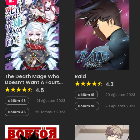
18+
The Death Mage Who
Raid
Doesn’t Want A Fourth
4.3
Time
4.5
Bölüm 91
20 Ağustos 2023
Bölüm 46
21 Ağustos 2023
Bölüm 90
20 Ağustos 2023
Bölüm 45
25 Temmuz 2023