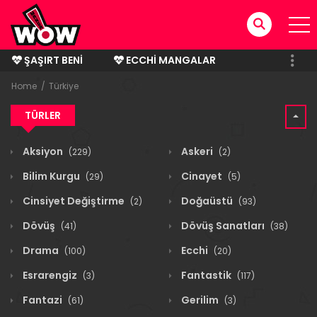
ŞAŞIRT BENI
ECCHI MANGALAR
BITMIŞ MANGALAR
Home
Türkiye
TÜRLER
Aksiyon
Askeri
(229)
(2)
Bilim Kurgu
Cinayet
(29)
(5)
Cinsiyet Değiştirme
Doğaüstü
(2)
(93)
Dövüş
Dövüş Sanatları
(41)
(38)
Drama
Ecchi
(100)
(20)
Esrarengiz
Fantastik
(3)
(117)
Fantazi
Gerilim
(61)
(3)