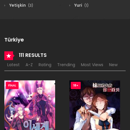
Yetişkin
Yuri
(3)
(1)
Türkiye
111 RESULTS
Latest
A-Z
Rating
Trending
Most Views
New
FINAL
18+