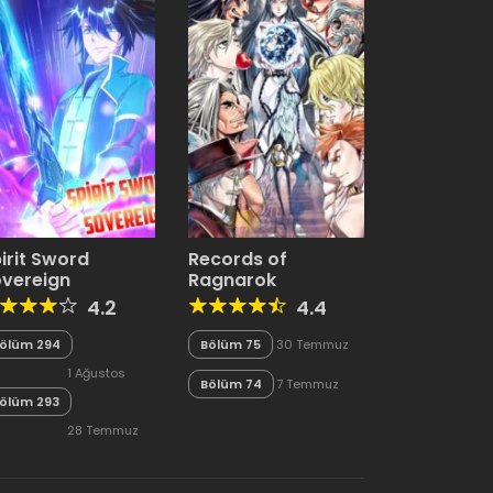
irit Sword
Records of
vereign
Ragnarok
4.2
4.4
ölüm 294
Bölüm 75
30 Temmuz
1 Ağustos
2024
Bölüm 74
7 Temmuz
ölüm 293
2024
2024
28 Temmuz
2024