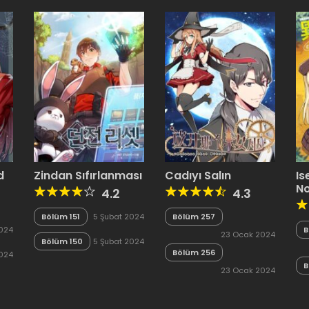
d
Zindan Sıfırlanması
Cadıyı Salın
Is
N
4.2
4.3
Bölüm 151
5 Şubat 2024
Bölüm 257
2024
B
23 Ocak 2024
Bölüm 150
5 Şubat 2024
Bölüm 256
024
B
23 Ocak 2024