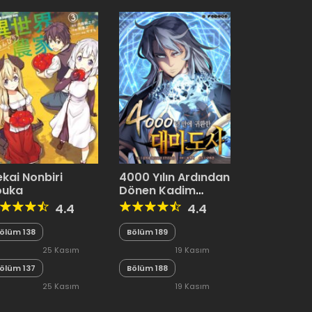
ekai Nonbiri
4000 Yılın Ardından
ouka
Dönen Kadim
Büyücü
4.4
4.4
ölüm 138
Bölüm 189
25 Kasım
19 Kasım
ölüm 137
2023
Bölüm 188
2023
25 Kasım
19 Kasım
2023
2023