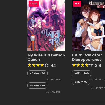
FINAL
18+
My Wife is a Demon
100th Day after
Queen
Disappearance
4.2
3.9
Bölüm 460
Bölüm 100
30 Haziran
26 Hazira
Bölüm 99
Bölüm 459
2026
2026
26 Hazira
30 Haziran
2026
2026