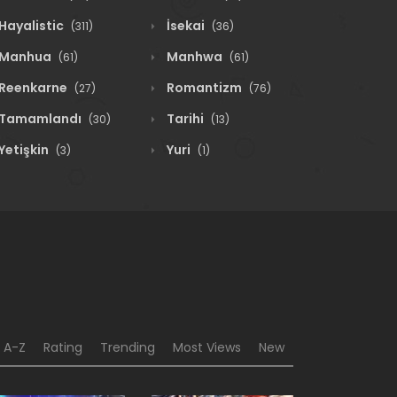
Hayalistic
İsekai
(311)
(36)
Manhua
Manhwa
(61)
(61)
Reenkarne
Romantizm
(27)
(76)
Tamamlandı
Tarihi
(30)
(13)
Yetişkin
Yuri
(3)
(1)
A-Z
Rating
Trending
Most Views
New