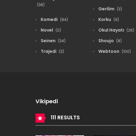
(38)
Gerilim
(3)
Komedi
Korku
(84)
(9)
Novel
Okul Hayatı
(0)
(26)
Seinen
Shoujo
(34)
(8)
Trajedi
Webtoon
(3)
(100)
Vikipedi
111 RESULTS