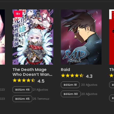
18+
The Death Mage
Raid
Th
Who Doesn’t Want
4.3
A Fourth Time
4.5
Bölüm 91
20 Ağustos
B
2023
Bölüm 46
21 Ağustos
2023
Bölüm 90
20 Ağustos
2023
B
2023
Bölüm 45
25 Temmuz
2023
2023