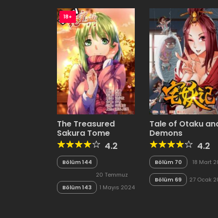
18+
The Treasured
Tale of Otaku an
Sakura Tome
Demons
4.2
4.2
Bölüm 144
Bölüm 70
18 Mart 
20 Temmuz
Bölüm 69
27 Ocak 2
Bölüm 143
2024
1 Mayıs 2024