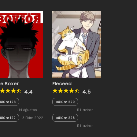
e Boxer
Eleceed
4.4
4.5
ölüm 123
Bölüm 229
14 Ağustos
11 Haziran
ölüm 122
2023
3 Ekim 2022
Bölüm 228
2023
11 Haziran
2023