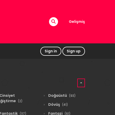
Gelişmiş
Sign in
Sign up
Cinsiyet
Doğaüstü
(93)
ğiştirme
(2)
Dövüş
(41)
Fantastik
Fantazi
(117)
(61)