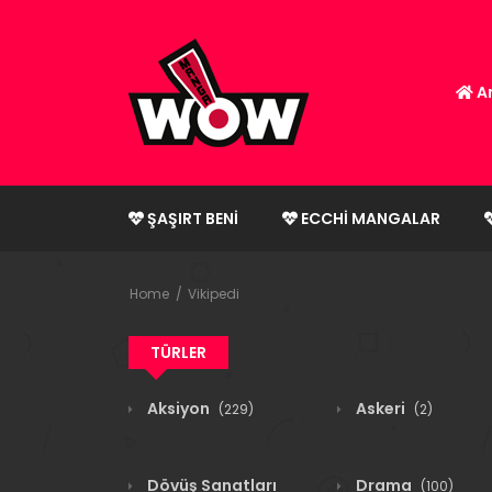
An
ŞAŞIRT BENI
ECCHI MANGALAR
Home
Vikipedi
TÜRLER
Aksiyon
Askeri
(229)
(2)
Dövüş Sanatları
Drama
(100)