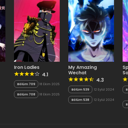
Iron Ladies
My Amazing
Sp
Wechat
So
4.1
4.3
Bölüm 709
18 Ekim 2025
Bölüm 539
12 Eylül 2024
B
Bölüm 708
18 Ekim 2025
n
Bölüm 538
12 Eylül 2024
B
n