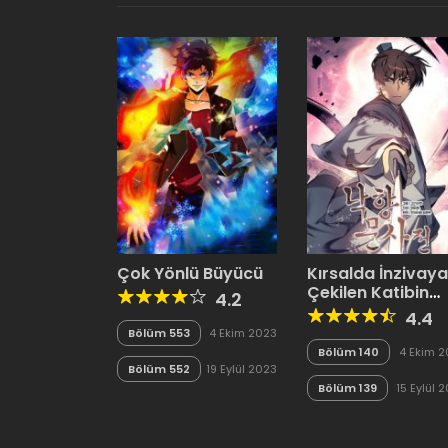
Çok Yönlü Büyücü
Kırsalda İnzivaya
Çekilen Katibin
4.2
Hikayesi
4.4
Bölüm 553
4 Ekim 2023
Bölüm 140
4 Ekim 
Bölüm 552
19 Eylül 2023
Bölüm 139
15 Eylül 