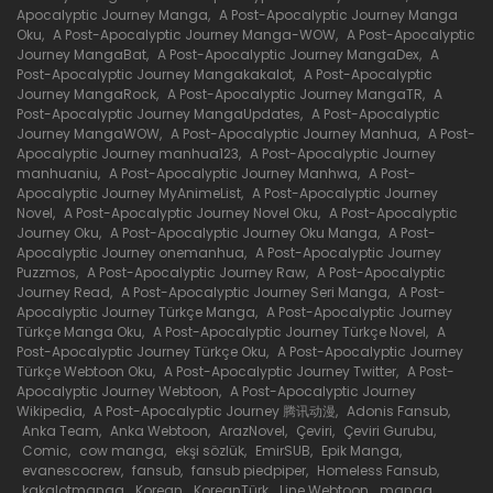
31 Mayıs 2020
Apocalyptic Journey Manga
,
A Post-Apocalyptic Journey Manga
Oku
,
A Post-Apocalyptic Journey Manga-WOW
,
A Post-Apocalyptic
Bölüm 83
Journey MangaBat
,
A Post-Apocalyptic Journey MangaDex
,
A
Post-Apocalyptic Journey Mangakakalot
,
A Post-Apocalyptic
31 Mayıs 2020
Journey MangaRock
,
A Post-Apocalyptic Journey MangaTR
,
A
Post-Apocalyptic Journey MangaUpdates
,
A Post-Apocalyptic
Journey MangaWOW
,
A Post-Apocalyptic Journey Manhua
,
A Post-
Bölüm 82
Apocalyptic Journey manhua123
,
A Post-Apocalyptic Journey
manhuaniu
,
A Post-Apocalyptic Journey Manhwa
,
A Post-
31 Mayıs 2020
Apocalyptic Journey MyAnimeList
,
A Post-Apocalyptic Journey
Novel
,
A Post-Apocalyptic Journey Novel Oku
,
A Post-Apocalyptic
Journey Oku
,
A Post-Apocalyptic Journey Oku Manga
,
A Post-
Bölüm 81
Apocalyptic Journey onemanhua
,
A Post-Apocalyptic Journey
Puzzmos
,
A Post-Apocalyptic Journey Raw
,
A Post-Apocalyptic
31 Mayıs 2020
Journey Read
,
A Post-Apocalyptic Journey Seri Manga
,
A Post-
Apocalyptic Journey Türkçe Manga
,
A Post-Apocalyptic Journey
Bölüm 80
Türkçe Manga Oku
,
A Post-Apocalyptic Journey Türkçe Novel
,
A
Post-Apocalyptic Journey Türkçe Oku
,
A Post-Apocalyptic Journey
31 Mayıs 2020
Türkçe Webtoon Oku
,
A Post-Apocalyptic Journey Twitter
,
A Post-
Apocalyptic Journey Webtoon
,
A Post-Apocalyptic Journey
Wikipedia
,
A Post-Apocalyptic Journey 腾讯动漫
,
Adonis Fansub
,
Bölüm 79
Anka Team
,
Anka Webtoon
,
ArazNovel
,
Çeviri
,
Çeviri Gurubu
,
Comic
,
cow manga
,
ekşi sözlük
,
EmirSUB
,
Epik Manga
,
31 Mayıs 2020
evanescocrew
,
fansub
,
fansub piedpiper
,
Homeless Fansub
,
kakalotmanga
,
Korean
,
KoreanTürk
,
Line Webtoon
,
manga
,