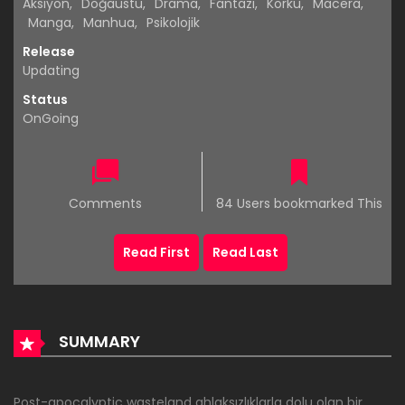
Aksiyon
,
Doğaüstü
,
Drama
,
Fantazi
,
Korku
,
Macera
,
Manga
,
Manhua
,
Psikolojik
Release
Updating
Status
OnGoing
Comments
84 Users bookmarked This
Read First
Read Last
SUMMARY
Post-apocalyptic wasteland ahlaksızlıklarla dolu olan bir