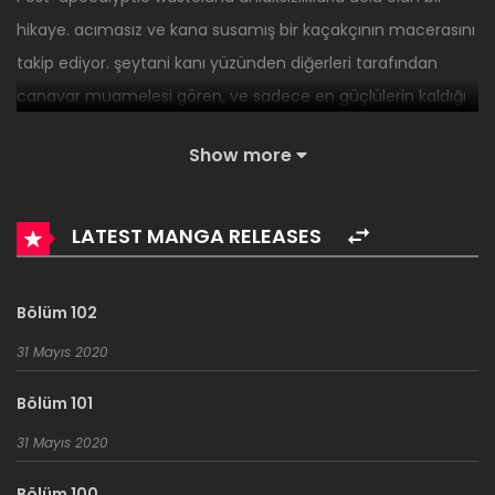
hikaye. acımasız ve kana susamış bir kaçakçının macerasını
takip ediyor. şeytani kanı yüzünden diğerleri tarafından
canavar muamelesi gören, ve sadece en güçlülerin kaldığı
dünyada o tehlikelerle yüzleşip kaçakçılık yaparak hayatta
Show more
kalmaya çalışıyor.
LATEST MANGA RELEASES
Bölüm 102
31 Mayıs 2020
Bölüm 101
31 Mayıs 2020
Bölüm 100