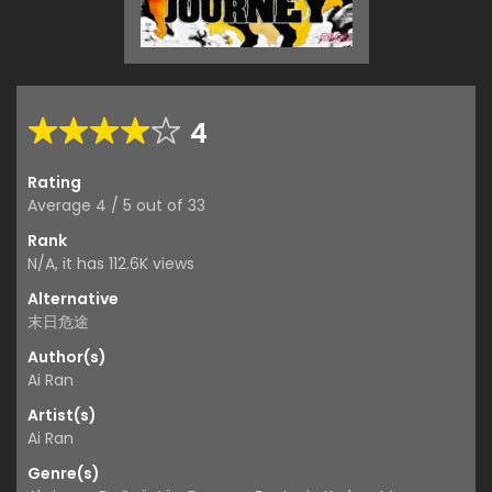
4
Rating
Average
4
/
5
out of
33
Rank
N/A, it has 112.6K views
Alternative
末日危途
Author(s)
Ai Ran
Artist(s)
Ai Ran
Genre(s)