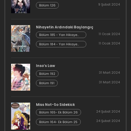
9 Şubat 2024
Bölüm 67
Bölüm 126
31 Mayıs 2020
Nihayetin Ardındaki Başlangıç
Bölüm 66
11 Ocak 2024
Bölüm 185 - Yan Hikaye
31 Mayıs 2020
Kısım 7
11 Ocak 2024
Bölüm 184 - Yan Hikaye
Kısım 6
Bölüm 65
31 Mayıs 2020
Inso’s Law
31 Mart 2024
Bölüm 192
Bölüm 64
31 Mart 2024
Bölüm 191
31 Mayıs 2020
Bölüm 63
Miss Not-So Sidekick
31 Mayıs 2020
24 Şubat 2024
Bölüm 165- Ek Bölüm 26
24 Şubat 2024
Bölüm 164- Ek Bölüm 25
Bölüm 62