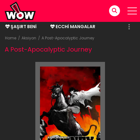
ŞAŞIRT BENI
ECCHI MANGALAR
BITMIŞ MANGALAR
Home
Aksiyon
A Post-Apocalyptic Journey
A Post-Apocalyptic Journey