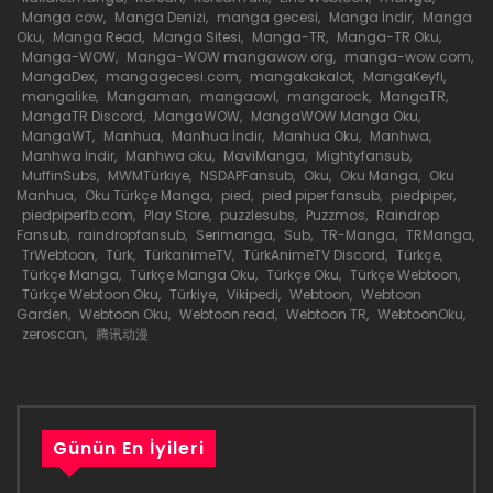
Bölüm 78
Manga cow
,
Manga Denizi
,
manga gecesi
,
Manga İndir
,
Manga
Oku
,
Manga Read
,
Manga Sitesi
,
Manga-TR
,
Manga-TR Oku
,
31 Mayıs 2020
Manga-WOW
,
Manga-WOW mangawow.org
,
manga-wow.com
,
MangaDex
,
mangagecesi.com
,
mangakakalot
,
MangaKeyfi
,
mangalike
,
Mangaman
,
mangaowl
,
mangarock
,
MangaTR
,
Bölüm 77
MangaTR Discord
,
MangaWOW
,
MangaWOW Manga Oku
,
MangaWT
,
Manhua
,
Manhua İndir
,
Manhua Oku
,
Manhwa
,
31 Mayıs 2020
Manhwa İndir
,
Manhwa oku
,
MaviManga
,
Mightyfansub
,
MuffinSubs
,
MWMTürkiye
,
NSDAPFansub
,
Oku
,
Oku Manga
,
Oku
Bölüm 76
Manhua
,
Oku Türkçe Manga
,
pied
,
pied piper fansub
,
piedpiper
,
piedpiperfb.com
,
Play Store
,
puzzlesubs
,
Puzzmos
,
Raindrop
31 Mayıs 2020
Fansub
,
raindropfansub
,
Serimanga
,
Sub
,
TR-Manga
,
TRManga
,
TrWebtoon
,
Türk
,
TürkanimeTV
,
TürkAnimeTV Discord
,
Türkçe
,
Türkçe Manga
,
Türkçe Manga Oku
,
Türkçe Oku
,
Türkçe Webtoon
,
Bölüm 75
Türkçe Webtoon Oku
,
Türkiye
,
Vikipedi
,
Webtoon
,
Webtoon
Garden
,
Webtoon Oku
,
Webtoon read
,
Webtoon TR
,
WebtoonOku
,
31 Mayıs 2020
zeroscan
,
腾讯动漫
Bölüm 74
31 Mayıs 2020
Günün En İyileri
Bölüm 73