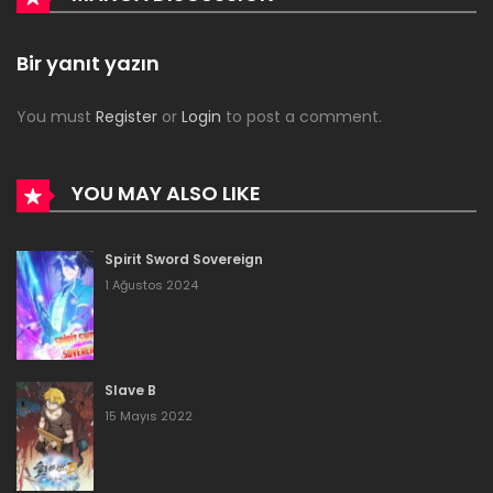
Bölüm 94
Bir yanıt yazın
31 Mayıs 2020
You must
Register
or
Login
to post a comment.
Bölüm 93
31 Mayıs 2020
YOU MAY ALSO LIKE
Bölüm 92
Spirit Sword Sovereign
31 Mayıs 2020
1 Ağustos 2024
Bölüm 91
31 Mayıs 2020
Slave B
Bölüm 90
15 Mayıs 2022
31 Mayıs 2020