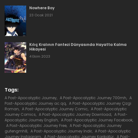
Bölüm 89
Nowhere Boy
31 Mayıs 2020
23 Ocak 2021
Bölüm 88
31 Mayıs 2020
Kılıç Kralının Fantezi Dünyasında Hayatta Kalma
Hikayesi
Bölüm 87
4 Ekim 2023
31 Mayıs 2020
Bölüm 86
31 Mayıs 2020
Tags:
A Post-Apocalyptic Journey
,
A Post-Apocalyptic Journey 700mh
,
A
Bölüm 85
Post-Apocalyptic Journey ac.qq
,
A Post-Apocalyptic Journey Çizgi
Roman
,
A Post-Apocalyptic Journey Comic
,
A Post-Apocalyptic
31 Mayıs 2020
Journey Comics
,
A Post-Apocalyptic Journey Download
,
A Post-
Apocalyptic Journey English
,
A Post-Apocalyptic Journey Facebook
,
A Post-Apocalyptic Journey Free
,
A Post-Apocalyptic Journey
Bölüm 84
gufengmh8
,
A Post-Apocalyptic Journey İndir
,
A Post-Apocalyptic
Journey İnstagram
,
A Post-Apocalyptic Journey Karikatür
,
A Post-