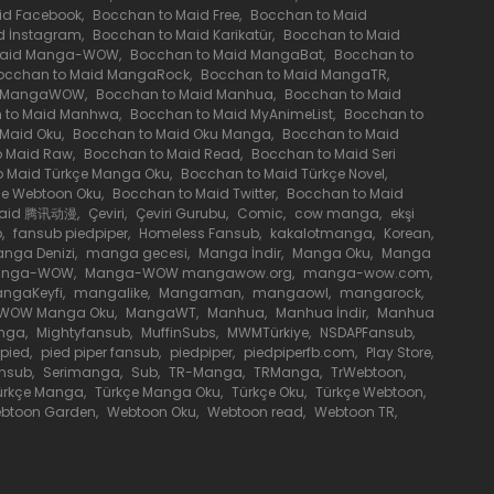
id Facebook
,
Bocchan to Maid Free
,
Bocchan to Maid
d İnstagram
,
Bocchan to Maid Karikatür
,
Bocchan to Maid
31 Mayıs 2020
Maid Manga-WOW
,
Bocchan to Maid MangaBat
,
Bocchan to
occhan to Maid MangaRock
,
Bocchan to Maid MangaTR
,
d MangaWOW
,
Bocchan to Maid Manhua
,
Bocchan to Maid
31 Mayıs 2020
 to Maid Manhwa
,
Bocchan to Maid MyAnimeList
,
Bocchan to
 Maid Oku
,
Bocchan to Maid Oku Manga
,
Bocchan to Maid
o Maid Raw
,
Bocchan to Maid Read
,
Bocchan to Maid Seri
31 Mayıs 2020
o Maid Türkçe Manga Oku
,
Bocchan to Maid Türkçe Novel
,
çe Webtoon Oku
,
Bocchan to Maid Twitter
,
Bocchan to Maid
Maid 腾讯动漫
,
Çeviri
,
Çeviri Gurubu
,
Comic
,
cow manga
,
ekşi
b
,
fansub piedpiper
,
Homeless Fansub
,
kakalotmanga
,
Korean
,
31 Mayıs 2020
nga Denizi
,
manga gecesi
,
Manga İndir
,
Manga Oku
,
Manga
anga-WOW
,
Manga-WOW mangawow.org
,
manga-wow.com
,
ngaKeyfi
,
mangalike
,
Mangaman
,
mangaowl
,
mangarock
,
31 Mayıs 2020
WOW Manga Oku
,
MangaWT
,
Manhua
,
Manhua İndir
,
Manhua
nga
,
Mightyfansub
,
MuffinSubs
,
MWMTürkiye
,
NSDAPFansub
,
pied
,
pied piper fansub
,
piedpiper
,
piedpiperfb.com
,
Play Store
,
31 Mayıs 2020
ansub
,
Serimanga
,
Sub
,
TR-Manga
,
TRManga
,
TrWebtoon
,
ürkçe Manga
,
Türkçe Manga Oku
,
Türkçe Oku
,
Türkçe Webtoon
,
btoon Garden
,
Webtoon Oku
,
Webtoon read
,
Webtoon TR
,
31 Mayıs 2020