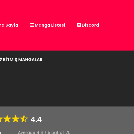
a Sayfa
Manga Listesi
Discord
BITMIŞ MANGALAR
4.4
Average
4.4
/
5
out of
20
g