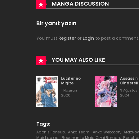
Bölüm 17
MANGA DISCUSSION
Bölüm 16
Bir yanıt yazın
You must
Register
or
Login
to post a comment
Bölüm 15
Bölüm 14
YOU MAY ALSO LIKE
Bölüm 13
Lucifer no
Assassin
Migite
Cinderel
1 Haziran
9 Ağustos
Bölüm 12
2020
2024
Bölüm 11
Tags:
Bölüm 10
Adonis Fansub
,
Anka Team
,
Anka Webtoon
,
ArazNov
Maid ac.qq
,
Bocchan to Maid Çizgi Roman
,
Bocchan