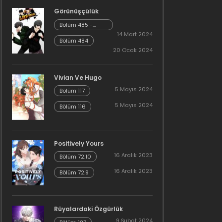
Görünüşçülük
Bölüm 485 -
Cheonliang [04]
14 Mart 2024
Bölüm 484
20 Ocak 2024
Vivian Ve Hugo
5 Mayıs 2024
Bölüm 117
5 Mayıs 2024
Bölüm 116
Positively Yours
16 Aralık 2023
Bölüm 72.10
16 Aralık 2023
Bölüm 72.9
Rüyalardaki Özgürlük
9 Şubat 2024