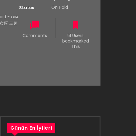
On Hold
Status
id - เมด
爺與女僕 도련
Comments
51 Users
bookmarked
This
Günün En İyileri