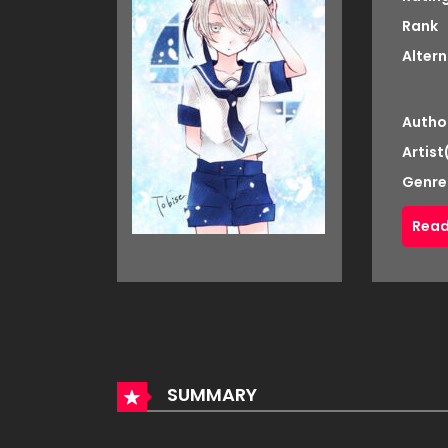
Rank
Altern
Autho
Artist
Genre
Read
SUMMARY