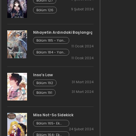
Bölüm 127
9 Şubat 2024
Bölüm 126
Nihayetin Ardındaki Başlangıç
Bölüm 185 - Yan
Hikaye Kısım 7
11 Ocak 2024
Bölüm 184 - Yan
Hikaye Kısım 6
11 Ocak 2024
Inso’s Law
31 Mart 2024
Bölüm 192
31 Mart 2024
Bölüm 191
Miss Not-So Sidekick
Bölüm 165- Ek
Bölüm 26
24 Şubat 2024
Bölüm 164- Ek