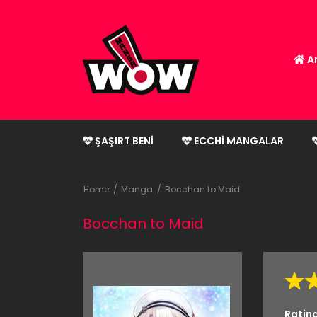
An
ŞAŞIRT BENI
ECCHI MANGALAR
Home
Manga
Bocchan to Maid
Bocchan to Maid
Ratin