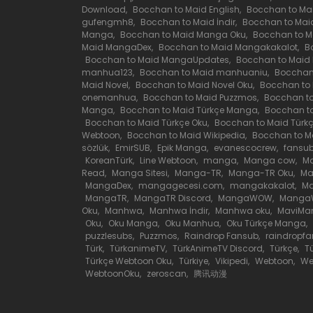
Download
,
Bocchan to Maid English
,
Bocchan to Ma
gufengmh8
,
Bocchan to Maid İndir
,
Bocchan to Mai
Bölüm 9
Manga
,
Bocchan to Maid Manga Oku
,
Bocchan to 
Maid MangaDex
,
Bocchan to Maid Mangakakalot
,
B
Bocchan to Maid MangaUpdates
,
Bocchan to Mai
Bölüm 8
manhua123
,
Bocchan to Maid manhuaniu
,
Bocchan
Maid Novel
,
Bocchan to Maid Novel Oku
,
Bocchan to
onemanhua
,
Bocchan to Maid Puzzmos
,
Bocchan t
Bölüm 7
Manga
,
Bocchan to Maid Türkçe Manga
,
Bocchan t
Bocchan to Maid Türkçe Oku
,
Bocchan to Maid Türk
Webtoon
,
Bocchan to Maid Wikipedia
,
Bocchan to 
sözlük
,
EmirSUB
,
Epik Manga
,
evanescocrew
,
fansu
Bölüm 6
KoreanTürk
,
Line Webtoon
,
manga
,
Manga cow
,
Ma
Read
,
Manga Sitesi
,
Manga-TR
,
Manga-TR Oku
,
M
MangaDex
,
mangagecesi.com
,
mangakakalot
,
Ma
Bölüm 5
MangaTR
,
MangaTR Discord
,
MangaWOW
,
Manga
Oku
,
Manhwa
,
Manhwa İndir
,
Manhwa oku
,
MaviMa
Oku
,
Oku Manga
,
Oku Manhua
,
Oku Türkçe Manga
,
Bölüm 4
puzzlesubs
,
Puzzmos
,
Raindrop Fansub
,
raindropf
Türk
,
TürkanimeTV
,
TürkAnimeTV Discord
,
Türkçe
,
T
Türkçe Webtoon Oku
,
Türkiye
,
Vikipedi
,
Webtoon
,
We
WebtoonOku
,
zeroscan
,
腾讯动漫
Bölüm 3