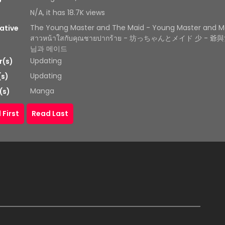
N/A, it has 18.7K views
The Young Master and The Maid - Young Master and Ma
ative
สาวหน้าใสกับคุณชายปากร้าย - 坊っちゃんとメイド 少 - 
님과 메이드
Updating
r(s)
Updating
(s)
Manga
(s)
 First
Read Last