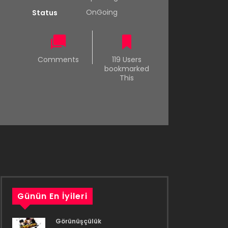
OnGoing
Status
Comments
119 Users
bookmarked
This
Günün En İyileri
Görünüşçülük