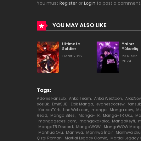
You must
Register
or
Login
to post a comment
Bölüm 38
Bölüm 37
YOU MAY ALSO LIKE
Bölüm 36
Ultimate
Yalnız
Soldier
Yükseliş
1 Mart 2022
23 Nisan
Bölüm 35
2024
Bölüm 34
Tags:
Bölüm 33
Adonis Fansub
,
Anka Team
,
Anka Webtoon
,
ArazNov
sözlük
,
EmirSUB
,
Epik Manga
,
evanescocrew
,
fansu
KoreanTürk
,
Line Webtoon
,
manga
,
Manga cow
,
Ma
Read
,
Manga Sitesi
,
Manga-TR
,
Manga-TR Oku
,
M
Bölüm 32
mangagecesi.com
,
mangakakalot
,
MangaKeyfi
,
m
MangaTR Discord
,
MangaWOW
,
MangaWOW Mang
Manhua Oku
,
Manhwa
,
Manhwa İndir
,
Manhwa oku
Bölüm 31
Çizgi Roman
,
Martial Legacy Comic
,
Martial Legacy