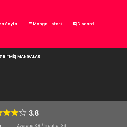
a Sayfa
Manga Listesi
Discord
BITMIŞ MANGALAR
3.8
Average
3.8
/
5
out of
36
g