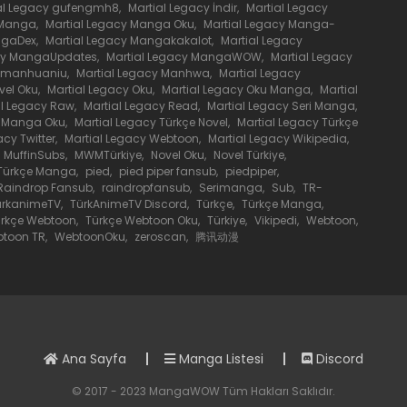
al Legacy gufengmh8
,
Martial Legacy İndir
,
Martial Legacy
 Manga
,
Martial Legacy Manga Oku
,
Martial Legacy Manga-
1 Haziran 2020
ngaDex
,
Martial Legacy Mangakakalot
,
Martial Legacy
acy MangaUpdates
,
Martial Legacy MangaWOW
,
Martial Legacy
y manhuaniu
,
Martial Legacy Manhwa
,
Martial Legacy
vel Oku
,
Martial Legacy Oku
,
Martial Legacy Oku Manga
,
Martial
1 Haziran 2020
al Legacy Raw
,
Martial Legacy Read
,
Martial Legacy Seri Manga
,
e Manga Oku
,
Martial Legacy Türkçe Novel
,
Martial Legacy Türkçe
acy Twitter
,
Martial Legacy Webtoon
,
Martial Legacy Wikipedia
,
1 Haziran 2020
MuffinSubs
,
MWMTürkiye
,
Novel Oku
,
Novel Türkiye
,
Türkçe Manga
,
pied
,
pied piper fansub
,
piedpiper
,
Raindrop Fansub
,
raindropfansub
,
Serimanga
,
Sub
,
TR-
1 Haziran 2020
ürkanimeTV
,
TürkAnimeTV Discord
,
Türkçe
,
Türkçe Manga
,
rkçe Webtoon
,
Türkçe Webtoon Oku
,
Türkiye
,
Vikipedi
,
Webtoon
,
toon TR
,
WebtoonOku
,
zeroscan
,
腾讯动漫
1 Haziran 2020
1 Haziran 2020
Ana Sayfa
Manga Listesi
Discord
1 Haziran 2020
© 2017 - 2023 MangaWOW Tüm Hakları Saklıdır.