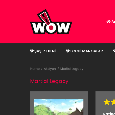
An
ŞAŞIRT BENI
ECCHI MANGALAR
Home
Aksiyon
Martial Legacy
Martial Legacy
Ratin