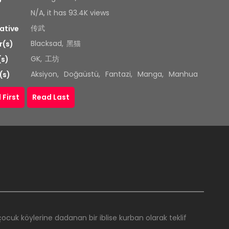
N/A, it has 93.4K views
传武
ative
Blacksad
,
黑猫
r(s)
GK
,
工坊
(s)
Aksiyon
,
Doğaüstü
,
Fantazi
,
Manga
,
Manhua
(s)
 First
Read Last
 çocuk köylerine dadanan bir iblise kurban olarak teklif