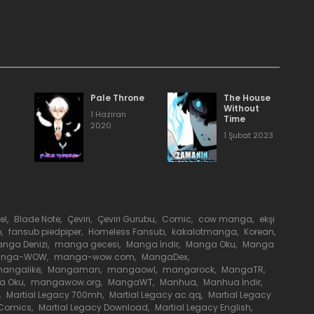
.
1 Haziran 2020
1 Haziran 2020
1 Haziran 2020
Pale Throne
The House
Without
1 Haziran
Time
2020
1 Haziran 2020
1 Şubat 2023
1 Haziran 2020
1 Haziran 2020
el
,
Blade Note
,
Çeviri
,
Çeviri Gurubu
,
Comic
,
cow manga
,
ekşi
b
,
fansub piedpiper
,
Homeless Fansub
,
kakalotmanga
,
Korean
,
nga Denizi
,
manga gecesi
,
Manga İndir
,
Manga Oku
,
Manga
anga-WOW
,
manga-wow.com
,
MangaDex
,
1 Haziran 2020
angalike
,
Mangaman
,
mangaowl
,
mangarock
,
MangaTR
,
a Oku
,
mangawow.org
,
MangaWT
,
Manhua
,
Manhua İndir
,
,
Martial Legacy 700mh
,
Martial Legacy ac.qq
,
Martial Legacy
1 Haziran 2020
 Comics
,
Martial Legacy Download
,
Martial Legacy English
,