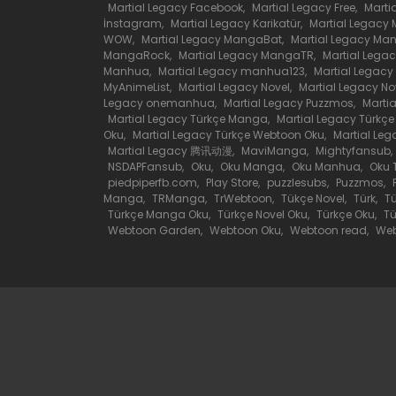
Martial Legacy Facebook
,
Martial Legacy Free
,
Marti
İnstagram
,
Martial Legacy Karikatür
,
Martial Legacy
Bölüm 30
WOW
,
Martial Legacy MangaBat
,
Martial Legacy Ma
MangaRock
,
Martial Legacy MangaTR
,
Martial Leg
Manhua
,
Martial Legacy manhua123
,
Martial Legac
MyAnimeList
,
Martial Legacy Novel
,
Martial Legacy No
Bölüm 29
Legacy onemanhua
,
Martial Legacy Puzzmos
,
Marti
Martial Legacy Türkçe Manga
,
Martial Legacy Türkç
Oku
,
Martial Legacy Türkçe Webtoon Oku
,
Martial Leg
Bölüm 28
Martial Legacy 腾讯动漫
,
MaviManga
,
Mightyfansub
,
NSDAPFansub
,
Oku
,
Oku Manga
,
Oku Manhua
,
Oku 
piedpiperfb.com
,
Play Store
,
puzzlesubs
,
Puzzmos
,
Bölüm 27
Manga
,
TRManga
,
TrWebtoon
,
Tükçe Novel
,
Türk
,
T
Türkçe Manga Oku
,
Türkçe Novel Oku
,
Türkçe Oku
,
Tü
Webtoon Garden
,
Webtoon Oku
,
Webtoon read
,
Web
Bölüm 26
Bölüm 25
Bölüm 24