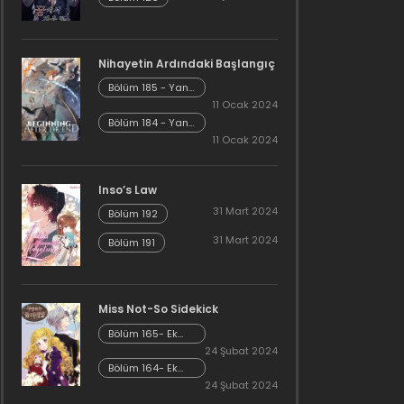
Nihayetin Ardındaki Başlangıç
Bölüm 185 - Yan
Hikaye Kısım 7
11 Ocak 2024
Bölüm 184 - Yan
Hikaye Kısım 6
11 Ocak 2024
Inso’s Law
31 Mart 2024
Bölüm 192
31 Mart 2024
Bölüm 191
Miss Not-So Sidekick
Bölüm 165- Ek
Bölüm 26
24 Şubat 2024
Bölüm 164- Ek
Bölüm 25
24 Şubat 2024