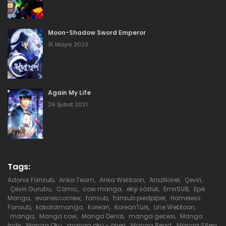
Bölüm 447
Moon-Shadow Sword Emperor
30 Haziran 2026
15 Mayıs 2023
Bölüm 446
30 Haziran 2026
Again My Life
Bölüm 445
26 Şubat 2021
30 Haziran 2026
Bölüm 444
30 Haziran 2026
Tags:
Adonis Fansub
,
Anka Team
,
Anka Webtoon
,
ArazNovel
,
Çeviri
,
Bölüm 443
Çeviri Gurubu
,
Comic
,
cow manga
,
ekşi sözlük
,
EmirSUB
,
Epik
Manga
,
evanescocrew
,
fansub
,
fansub piedpiper
,
Homeless
30 Haziran 2026
Fansub
,
kakalotmanga
,
Korean
,
KoreanTürk
,
Line Webtoon
,
manga
,
Manga cow
,
Manga Denizi
,
manga gecesi
,
Manga
İndir
,
Manga Oku
,
manga oku - öneri
,
Manga Read
,
Manga Sitesi
,