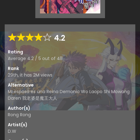
4.2
Rating
Average
4.2
/
5
out of
411
Rank
29th, it has 2M views
Alternative
Mi esposa es una Reina Demonio Wo Laopo Shi Mowang
Daren 我老婆是魔王大人
Author(s)
Rong Rong
Artist(s)
D.W