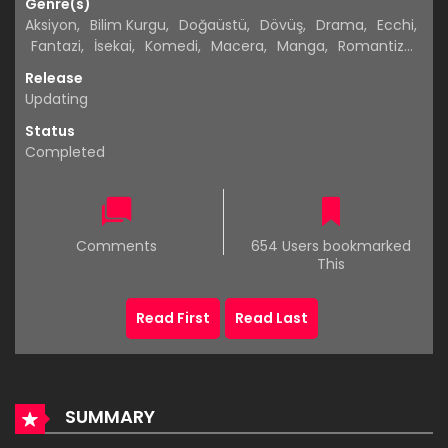
Genre(s)
Aksiyon
,
Bilim Kurgu
,
Doğaüstü
,
Dövüş
,
Drama
,
Ecchi
,
Fantazi
,
İsekai
,
Komedi
,
Macera
,
Manga
,
Romantizm
,
Tamamlandı
,
Webtoon
Release
Updating
Status
Completed
Comments
654 Users bookmarked
This
Read First
Read Last
SUMMARY