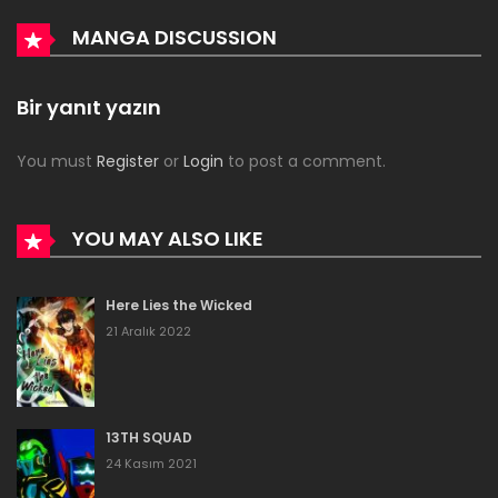
Bölüm 453
MANGA DISCUSSION
30 Haziran 2026
Bölüm 452
Bir yanıt yazın
30 Haziran 2026
You must
Register
or
Login
to post a comment.
Bölüm 451
30 Haziran 2026
YOU MAY ALSO LIKE
Bölüm 450
Here Lies the Wicked
30 Haziran 2026
21 Aralık 2022
Bölüm 449
30 Haziran 2026
13TH SQUAD
Bölüm 448
24 Kasım 2021
30 Haziran 2026