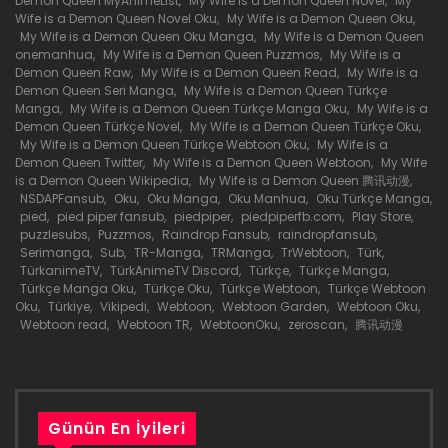
Demon Queen MyAnimeList
,
My Wife is a Demon Queen Novel
,
My
30 Haziran 2026
Wife is a Demon Queen Novel Oku
,
My Wife is a Demon Queen Oku
,
My Wife is a Demon Queen Oku Manga
,
My Wife is a Demon Queen
Bölüm 436
onemanhua
,
My Wife is a Demon Queen Puzzmos
,
My Wife is a
Demon Queen Raw
,
My Wife is a Demon Queen Read
,
My Wife is a
30 Haziran 2026
Demon Queen Seri Manga
,
My Wife is a Demon Queen Türkçe
Manga
,
My Wife is a Demon Queen Türkçe Manga Oku
,
My Wife is a
Demon Queen Türkçe Novel
,
My Wife is a Demon Queen Türkçe Oku
,
Bölüm 435
My Wife is a Demon Queen Türkçe Webtoon Oku
,
My Wife is a
Demon Queen Twitter
,
My Wife is a Demon Queen Webtoon
,
My Wife
30 Haziran 2026
is a Demon Queen Wikipedia
,
My Wife is a Demon Queen 腾讯动漫
,
NSDAPFansub
,
Oku
,
Oku Manga
,
Oku Manhua
,
Oku Türkçe Manga
,
Bölüm 434
pied
,
pied piper fansub
,
piedpiper
,
piedpiperfb.com
,
Play Store
,
puzzlesubs
,
Puzzmos
,
Raindrop Fansub
,
raindropfansub
,
30 Haziran 2026
Serimanga
,
Sub
,
TR-Manga
,
TRManga
,
TrWebtoon
,
Türk
,
TürkanimeTV
,
TürkAnimeTV Discord
,
Türkçe
,
Türkçe Manga
,
Türkçe Manga Oku
,
Türkçe Oku
,
Türkçe Webtoon
,
Türkçe Webtoon
Bölüm 433
Oku
,
Türkiye
,
Vikipedi
,
Webtoon
,
Webtoon Garden
,
Webtoon Oku
,
Webtoon read
,
Webtoon TR
,
WebtoonOku
,
zeroscan
,
腾讯动漫
30 Haziran 2026
Bölüm 432
30 Haziran 2026
Günün En İyileri