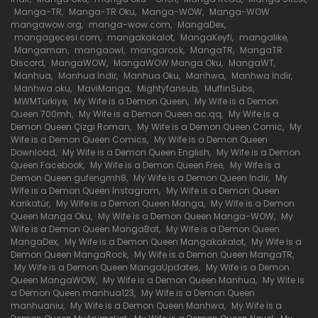
Bölüm 442
Manga-TR
,
Manga-TR Oku
,
Manga-WOW
,
Manga-WOW
mangawow.org
,
manga-wow.com
,
MangaDex
,
30 Haziran 2026
mangagecesi.com
,
mangakakalot
,
MangaKeyfi
,
mangalike
,
Mangaman
,
mangaowl
,
mangarock
,
MangaTR
,
MangaTR
Bölüm 441
Discord
,
MangaWOW
,
MangaWOW Manga Oku
,
MangaWT
,
Manhua
,
Manhua İndir
,
Manhua Oku
,
Manhwa
,
Manhwa İndir
,
30 Haziran 2026
Manhwa oku
,
MaviManga
,
Mightyfansub
,
MuffinSubs
,
MWMTürkiye
,
My Wife is a Demon Queen
,
My Wife is a Demon
Queen 700mh
,
My Wife is a Demon Queen ac.qq
,
My Wife is a
Bölüm 440
Demon Queen Çizgi Roman
,
My Wife is a Demon Queen Comic
,
My
Wife is a Demon Queen Comics
,
My Wife is a Demon Queen
30 Haziran 2026
Download
,
My Wife is a Demon Queen English
,
My Wife is a Demon
Queen Facebook
,
My Wife is a Demon Queen Free
,
My Wife is a
Demon Queen gufengmh8
,
My Wife is a Demon Queen İndir
,
My
Bölüm 439
Wife is a Demon Queen İnstagram
,
My Wife is a Demon Queen
Karikatür
,
My Wife is a Demon Queen Manga
,
My Wife is a Demon
30 Haziran 2026
Queen Manga Oku
,
My Wife is a Demon Queen Manga-WOW
,
My
Wife is a Demon Queen MangaBat
,
My Wife is a Demon Queen
Bölüm 438
MangaDex
,
My Wife is a Demon Queen Mangakakalot
,
My Wife is a
Demon Queen MangaRock
,
My Wife is a Demon Queen MangaTR
,
30 Haziran 2026
My Wife is a Demon Queen MangaUpdates
,
My Wife is a Demon
Queen MangaWOW
,
My Wife is a Demon Queen Manhua
,
My Wife is
a Demon Queen manhua123
,
My Wife is a Demon Queen
Bölüm 437
manhuaniu
,
My Wife is a Demon Queen Manhwa
,
My Wife is a