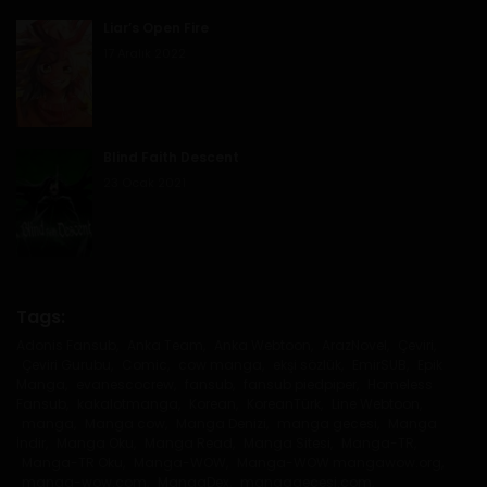
Bölüm 75
Liar’s Open Fire
1 Haziran 2020
17 Aralık 2022
Bölüm 74
1 Haziran 2020
Blind Faith Descent
Bölüm 73
23 Ocak 2021
1 Haziran 2020
Bölüm 72
1 Haziran 2020
Tags:
Adonis Fansub
,
Anka Team
,
Anka Webtoon
,
ArazNovel
,
Çeviri
,
Bölüm 71
Çeviri Gurubu
,
Comic
,
cow manga
,
ekşi sözlük
,
EmirSUB
,
Epik
Manga
,
evanescocrew
,
fansub
,
fansub piedpiper
,
Homeless
1 Haziran 2020
Fansub
,
kakalotmanga
,
Korean
,
KoreanTürk
,
Line Webtoon
,
manga
,
Manga cow
,
Manga Denizi
,
manga gecesi
,
Manga
İndir
,
Manga Oku
,
Manga Read
,
Manga Sitesi
,
Manga-TR
,
Bölüm 70
Manga-TR Oku
,
Manga-WOW
,
Manga-WOW mangawow.org
,
manga-wow.com
,
MangaDex
,
mangagecesi.com
,