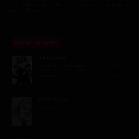
Bölüm 64
Garden
,
Webtoon Oku
,
Webtoon read
,
Webtoon TR
,
WebtoonOku
,
zeroscan
,
腾讯动漫
1 Haziran 2020
Bölüm 63
1 Haziran 2020
Günün En İyileri
Bölüm 62
Görünüşçülük
14 Mart 2024
1 Haziran 2020
Bölüm 485 - Cheonliang
[04]
20 Ocak 2024
Bölüm 484
Bölüm 61
1 Haziran 2020
Vivian Ve Hugo
Bölüm 60
5 Mayıs 2024
Bölüm 117
1 Haziran 2020
5 Mayıs 2024
Bölüm 116
Bölüm 59