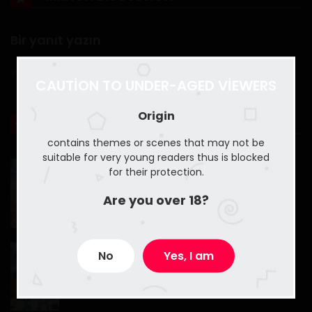
Bölüm 80
Bir yanıt yazın
1 Haziran 2020
You must
Register
or
Login
to post a comment.
CAUTION TO UNDER-AGED VIEWERS
Bölüm 79
1 Haziran 2020
Origin
YOU MAY ALSO LIKE
contains themes or scenes that may not be
Bölüm 78
suitable for very young readers thus is blocked
Peerless Alchemist
1 Haziran 2020
for their protection.
15 Kasım 2022
Are you over 18?
Bölüm 77
1 Haziran 2020
Hitomi-chan Is Shy With Strangers
No
Yes, I am
Bölüm 76
31 Mayıs 2020
1 Haziran 2020