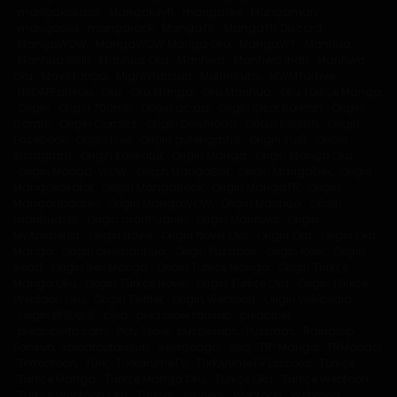
1 Haziran 2020
mangakakalot
,
MangaKeyfi
,
mangalike
,
Mangaman
,
mangaowl
,
mangarock
,
MangaTR
,
MangaTR Discord
,
Bölüm 69
MangaWOW
,
MangaWOW Manga Oku
,
MangaWT
,
Manhua
,
Manhua İndir
,
Manhua Oku
,
Manhwa
,
Manhwa İndir
,
Manhwa
1 Haziran 2020
oku
,
MaviManga
,
Mightyfansub
,
MuffinSubs
,
MWMTürkiye
,
NSDAPFansub
,
Oku
,
Oku Manga
,
Oku Manhua
,
Oku Türkçe Manga
,
Origin
,
Origin 700mh
,
Origin ac.qq
,
Origin Çizgi Roman
,
Origin
Bölüm 68
Comic
,
Origin Comics
,
Origin Download
,
Origin English
,
Origin
Facebook
,
Origin Free
,
Origin gufengmh8
,
Origin İndir
,
Origin
1 Haziran 2020
İnstagram
,
Origin Karikatür
,
Origin Manga
,
Origin Manga Oku
,
Origin Manga-WOW
,
Origin MangaBat
,
Origin MangaDex
,
Origin
Mangakakalot
,
Origin MangaRock
,
Origin MangaTR
,
Origin
Bölüm 67
MangaUpdates
,
Origin MangaWOW
,
Origin Manhua
,
Origin
manhua123
,
Origin manhuaniu
,
Origin Manhwa
,
Origin
1 Haziran 2020
MyAnimeList
,
Origin Novel
,
Origin Novel Oku
,
Origin Oku
,
Origin Oku
Manga
,
Origin onemanhua
,
Origin Puzzmos
,
Origin Raw
,
Origin
Bölüm 66
Read
,
Origin Seri Manga
,
Origin Türkçe Manga
,
Origin Türkçe
Manga Oku
,
Origin Türkçe Novel
,
Origin Türkçe Oku
,
Origin Türkçe
1 Haziran 2020
Webtoon Oku
,
Origin Twitter
,
Origin Webtoon
,
Origin Wikipedia
,
Origin 腾讯动漫
,
pied
,
pied piper fansub
,
piedpiper
,
piedpiperfb.com
,
Play Store
,
puzzlesubs
,
Puzzmos
,
Raindrop
Bölüm 65
Fansub
,
raindropfansub
,
Serimanga
,
Sub
,
TR-Manga
,
TRManga
,
TrWebtoon
,
Türk
,
TürkanimeTV
,
TürkAnimeTV Discord
,
Türkçe
,
1 Haziran 2020
Türkçe Manga
,
Türkçe Manga Oku
,
Türkçe Oku
,
Türkçe Webtoon
,
Türkçe Webtoon Oku
,
Türkiye
,
Vikipedi
,
Webtoon
,
Webtoon