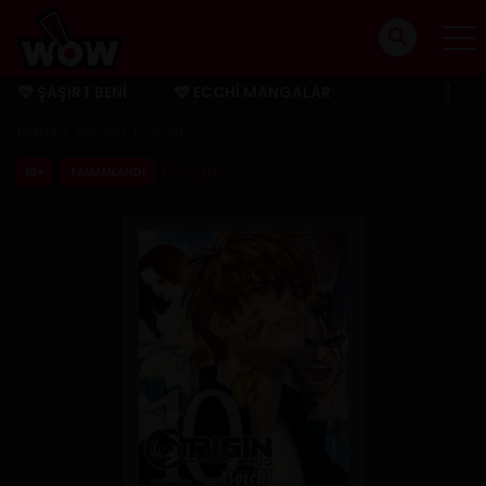
ŞAŞIRT BENI
ECCHI MANGALAR
BITMIŞ MANGALAR
Home
Aksiyon
Origin
Origin
18+
TAMAMLANDI