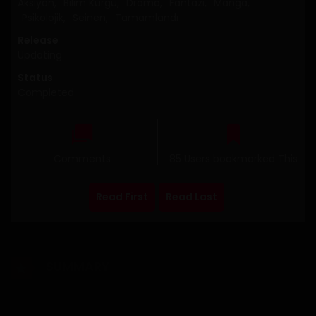
Aksiyon
,
Bilim Kurgu
,
Drama
,
Fantazi
,
Manga
,
Psikolojik
,
Seinen
,
Tamamlandı
Release
Updating
Status
Completed
Comments
85 Users bookmarked This
Read First
Read Last
SUMMARY
Yıl M.S 2048. japonya avrasya kıtasına kıtalar arası