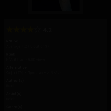
4.2
Rating
Average
4.2
/
5
out of
37
Rank
N/A, it has 148.9K views
Alternative
Orijin (TR) - Прототип - オリジン
Author(s)
Boichi
Artist(s)
Boichi
Genre(s)