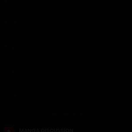
1 Haziran 2020
Bölüm 85
1 Haziran 2020
Bölüm 84
1 Haziran 2020
Bölüm 83
1 Haziran 2020
Bölüm 82
1 Haziran 2020
Show more
Bölüm 81
MANGA DISCUSSION
1 Haziran 2020