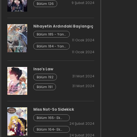
9 Şubat 2024
Bölüm 126
Nihayetin Ardındaki Başlangıç
Bölüm 185 - Yan
Hikaye Kısım 7
11 Ocak 2024
Bölüm 184 - Yan
Hikaye Kısım 6
11 Ocak 2024
Inso’s Law
31 Mart 2024
Bölüm 192
31 Mart 2024
Bölüm 191
Miss Not-So Sidekick
Bölüm 165- Ek
Bölüm 26
24 Şubat 2024
Bölüm 164- Ek
Bölüm 25
24 Şubat 2024