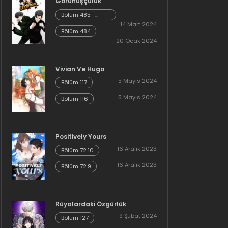
Görünüşçülük
Bölüm 485 -
Cheonliang [04]
14 Mart 2024
Bölüm 484
20 Ocak 2024
Vivian Ve Hugo
5 Mayıs 2024
Bölüm 117
5 Mayıs 2024
Bölüm 116
Positively Yours
16 Aralık 2023
Bölüm 72.10
16 Aralık 2023
Bölüm 72.9
Rüyalardaki Özgürlük
9 Şubat 2024
Bölüm 127