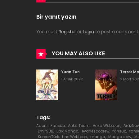
Bölüm 246
Bir yanıt yazın
You must
Register
or
Login
to post a comment
Bölüm 245
Bölüm 244
YOU MAY ALSO LIKE
Bölüm 243
Yuan Zun
Terror M
1 Aralık 2022
2 Mart 20
Bölüm 242
Bölüm 241
Tags:
Bölüm 240
Adonis Fansub
,
Anka Team
,
Anka Webtoon
,
ArazNov
EmirSUB
,
Epik Manga
,
evanescocrew
,
fansub
,
fans
KoreanTürk
,
Line Webtoon
,
manga
,
Manga cow
,
Ma