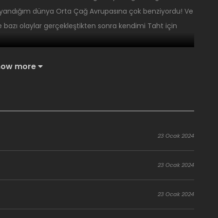
! Uyandığım dünya Orta Çağ Avrupasına çok benziyordu! Ve
bazı olaylar gerçekleştikten sonra kendimi Taht için
a
versiyonu sayılır~
how more
23 Ocak 2024
23 Ocak 2024
23 Ocak 2024