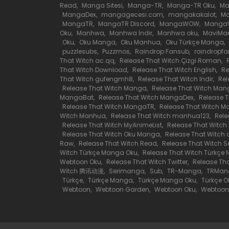
Read
,
Manga Sitesi
,
Manga-TR
,
Manga-TR Oku
,
M
Bölüm 239
MangaDex
,
mangagecesi.com
,
mangakakalot
,
Ma
MangaTR
,
MangaTR Discord
,
MangaWOW
,
Manga
Oku
,
Manhwa
,
Manhwa İndir
,
Manhwa oku
,
MaviMa
Bölüm 238
Oku
,
Oku Manga
,
Oku Manhua
,
Oku Türkçe Manga
,
puzzlesubs
,
Puzzmos
,
Raindrop Fansub
,
raindropf
That Witch ac.qq
,
Release That Witch Çizgi Roman
,
Bölüm 237
That Witch Download
,
Release That Witch English
,
Re
That Witch gufengmh8
,
Release That Witch İndir
,
Rel
Release That Witch Manga
,
Release That Witch Man
MangaBat
,
Release That Witch MangaDex
,
Release 
Bölüm 236
Release That Witch MangaTR
,
Release That Witch 
Witch Manhua
,
Release That Witch manhua123
,
Rele
Release That Witch MyAnimeList
,
Release That Witch
Bölüm 235
Release That Witch Oku Manga
,
Release That Witc
Raw
,
Release That Witch Read
,
Release That Witch 
Witch Türkçe Manga Oku
,
Release That Witch Türkçe 
Bölüm 234
Webtoon Oku
,
Release That Witch Twitter
,
Release Th
Witch 腾讯动漫
,
Serimanga
,
Sub
,
TR-Manga
,
TRMan
Türkçe
,
Türkçe Manga
,
Türkçe Manga Oku
,
Türkçe O
Webtoon
,
Webtoon Garden
,
Webtoon Oku
,
Webtoon
Bölüm 233
Bölüm 232