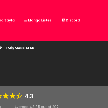
a Sayfa
Manga Listesi
Discord
BITMIŞ MANGALAR
4.3
Average
4.3
/
5
out of
207
g