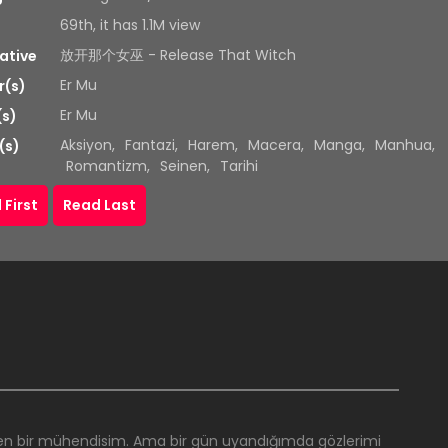
69th, it has 1.1M view
放开那个女巫 - Release That Witch
ative
Er Mu
r(s)
Er Mu
(s)
Aksiyon
,
Fantazi
,
Harem
,
Macera
,
Manga
,
Manhua
,
(s)
Romantizm
,
Seinen
,
Tarihi
 First
Read Last
izen bir mühendisim. Ama bir gün uyandığımda gözlerimi