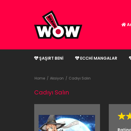
An
ŞAŞIRT BENI
ECCHI MANGALAR
Home
Aksiyon
Cadıyı Salın
Cadıyı Salın
Ratin