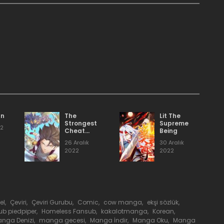
8 Mart 2023
.
8 Mart 2023
8 Mart 2023
6 Mart 2023
an
The
Lit The
Strongest
Supreme
22
Cheat
Being
Player
6 Mart 2023
26 Aralık
30 Aralık
2022
2022
5 Mart 2023
3 Mart 2023
el
,
Çeviri
,
Çeviri Gurubu
,
Comic
,
cow manga
,
ekşi sözlük
,
ub piedpiper
,
Homeless Fansub
,
kakalotmanga
,
Korean
,
nga Denizi
,
manga gecesi
,
Manga İndir
,
Manga Oku
,
Manga