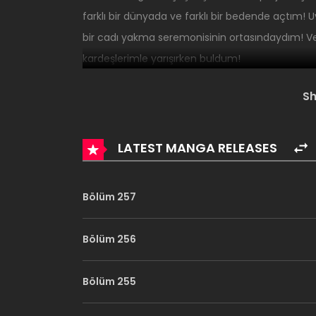
farklı bir dünyada ve farklı bir bedende açtım
bir cadı yakma seremonisinin ortasındaydım! Ve 
kardeşlerimle yarışırken buldum!
Arkadaşlar, bu
Game of Thrones
serisinin
mang
S
LATEST MANGA RELEASES
Bölüm 257
Bölüm 256
Bölüm 255