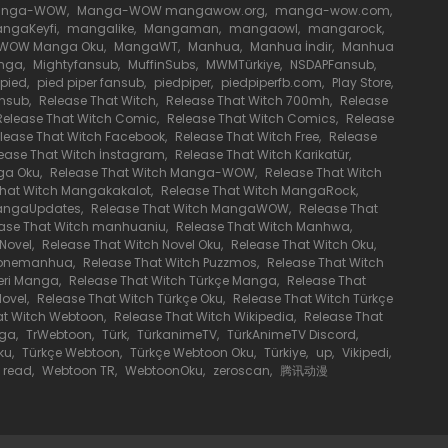
anga-WOW
,
Manga-WOW mangawow.org
,
manga-wow.com
,
3 Mart 2023
ngaKeyfi
,
mangalike
,
Mangaman
,
mangaowl
,
mangarock
,
WOW Manga Oku
,
MangaWT
,
Manhua
,
Manhua İndir
,
Manhua
nga
,
Mightyfansub
,
MuffinSubs
,
MWMTürkiye
,
NSDAPFansub
,
2 Mart 2023
pied
,
pied piper fansub
,
piedpiper
,
piedpiperfb.com
,
Play Store
,
ansub
,
Release That Witch
,
Release That Witch 700mh
,
Release
Release That Witch Comic
,
Release That Witch Comics
,
Release
19 Kasım 2022
lease That Witch Facebook
,
Release That Witch Free
,
Release
ease That Witch İnstagram
,
Release That Witch Karikatür
,
ga Oku
,
Release That Witch Manga-WOW
,
Release That Witch
That Witch Mangakakalot
,
Release That Witch MangaRock
,
16 Kasım 2022
MangaUpdates
,
Release That Witch MangaWOW
,
Release That
ase That Witch manhuaniu
,
Release That Witch Manhwa
,
 Novel
,
Release That Witch Novel Oku
,
Release That Witch Oku
,
27 Şubat 2022
h onemanhua
,
Release That Witch Puzzmos
,
Release That Witch
Seri Manga
,
Release That Witch Türkçe Manga
,
Release That
Novel
,
Release That Witch Türkçe Oku
,
Release That Witch Türkçe
18 Ekim 2021
at Witch Webtoon
,
Release That Witch Wikipedia
,
Release That
ga
,
TrWebtoon
,
Türk
,
TürkanimeTV
,
TürkAnimeTV Discord
,
ku
,
Türkçe Webtoon
,
Türkçe Webtoon Oku
,
Türkiye
,
up
,
Vikipedi
,
 read
,
Webtoon TR
,
WebtoonOku
,
zeroscan
,
腾讯动漫
18 Ekim 2021
18 Ekim 2021