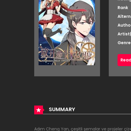
Rank
Altern
Autho
Artist
Genre
Read
SUMMARY
Adım
Cheng
Yan, çeşitli şemalar ve projeler ç