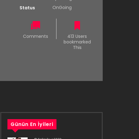
OnGoing
Status
Comments
413 Users
bookmarked
This
Günün En İyileri