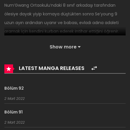
Num’Gwang Ortaokulu’ndaki 8 sınıf arkadaşı tarafından
ölesiye dayak yiyip komaya düştükten sonra Se’young 9
uzun ayın ardından uyanır ve babası, evladı adına adaleti
aramak için kendini kurban ederek intihar ettiğini öğrenir.
Sonuç olarak suçlarını ört pas etmeye çalışan saldıranlara
Show more
inceleme tekrar açılır ve layığıyla cezalandırılırlar, ama
Se’young içinde yanan dünyanın adaletsizliğine karşı olan
LATEST MANGA RELEASES
öfkesini bastıramaz, ve kendini böyle bir dünyadan
soyutlamaya çalışır.
Bölüm 92
Güneş doğar ve batar, mevsimler gelir ve geçer, ve evinden
2 Mart 2022
bir adım bile dışarıya adımını atmaz. Ama bir gün birden bire
tuhaf bir ses duyar ve kapıyı açtığında-
Bölüm 91
2 Mart 2022
Çatısının ortasına saplanmış halde duran ve üzerinde