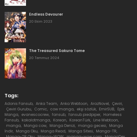
Bölüm 78
Endless Devourer
2 Mart 2022
20 Ekim 2023
Bölüm 77
2 Mart 2022
The Treasured Sakura Tome
Bölüm 76
20 Temmuz 2024
2 Mart 2022
Bölüm 75
2 Mart 2022
Tags:
Adonis Fansub
,
Anka Team
,
Anka Webtoon
,
ArazNovel
,
Çeviri
,
Bölüm 74
Çeviri Gurubu
,
Comic
,
cow manga
,
ekşi sözlük
,
EmirSUB
,
Epik
Manga
,
evanescocrew
,
fansub
,
fansub piedpiper
,
Homeless
2 Mart 2022
Fansub
,
kakalotmanga
,
Korean
,
KoreanTürk
,
Line Webtoon
,
manga
,
Manga cow
,
Manga Denizi
,
manga gecesi
,
Manga
İndir
,
Manga Oku
,
Manga Read
,
Manga Sitesi
,
Manga-TR
,
Bölüm 73
Manga-TR Oku
,
Manga-WOW
,
manga-wow.com
,
MangaDex
,