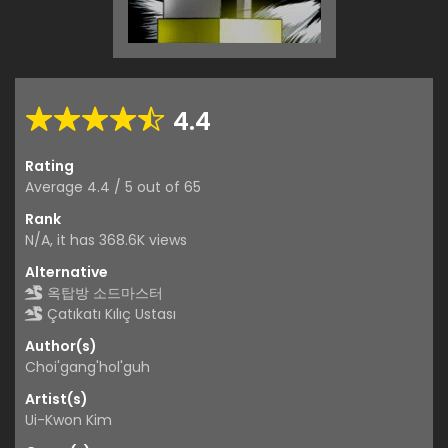
4.4
Rating
Average
4.4
/
5
out of
65
Rank
N/A, it has 368.6K views
Alternative
옥탑방 소드마스터
Çatıkatı Kılıç Ustası
Author(s)
Choi'gang'hol'guh
Artist(s)
Ui-Kwon Kim