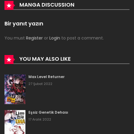
MANGA DISCUSSION
2 Mart 2022
Bölüm 83
Bir yanıt yazın
2 Mart 2022
You must
Register
or
Login
to post a comment.
Bölüm 82
2 Mart 2022
YOU MAY ALSO LIKE
Bölüm 81
Max Level Returner
2 Mart 2022
27 Şubat 2022
Bölüm 80
2 Mart 2022
Eşsiz Genetik Dehası
Bölüm 79
17 Aralık 2022
2 Mart 2022