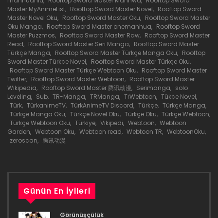
manhuaniu
,
Rooftop Sword Master Manhwa
,
Rooftop Sword
Master MyAnimeList
,
Rooftop Sword Master Novel
,
Rooftop Sword
Bölüm 67
Master Novel Oku
,
Rooftop Sword Master Oku
,
Rooftop Sword Master
Oku Manga
,
Rooftop Sword Master onemanhua
,
Rooftop Sword
7 Temmuz 2021
Master Puzzmos
,
Rooftop Sword Master Raw
,
Rooftop Sword Master
Read
,
Rooftop Sword Master Seri Manga
,
Rooftop Sword Master
Türkçe Manga
,
Rooftop Sword Master Türkçe Manga Oku
,
Rooftop
Bölüm 66
Sword Master Türkçe Novel
,
Rooftop Sword Master Türkçe Oku
,
Rooftop Sword Master Türkçe Webtoon Oku
,
Rooftop Sword Master
7 Temmuz 2021
Twitter
,
Rooftop Sword Master Webtoon
,
Rooftop Sword Master
Wikipedia
,
Rooftop Sword Master 腾讯动漫
,
Serimanga
,
solo
Bölüm 65
Leveling
,
Sub
,
TR-Manga
,
TRManga
,
TrWebtoon
,
Tükçe Novel
,
Türk
,
TürkanimeTV
,
TürkAnimeTV Discord
,
Türkçe
,
Türkçe Manga
,
7 Temmuz 2021
Türkçe Manga Oku
,
Türkçe Novel Oku
,
Türkçe Oku
,
Türkçe Webtoon
,
Türkçe Webtoon Oku
,
Türkiye
,
Vikipedi
,
Webtoon
,
Webtoon
Garden
,
Webtoon Oku
,
Webtoon read
,
Webtoon TR
,
WebtoonOku
,
Bölüm 64
zeroscan
,
腾讯动漫
7 Temmuz 2021
Bölüm 63
Günün En İyileri
7 Temmuz 2021
Bölüm 62
Görünüşçülük