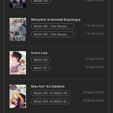
Bölüm 126
Bölüm 56
1 Nisan 2021
Nihayetin Ardındaki Başlangıç
11 Ocak 2024
Bölüm 185 - Yan Hikaye
Bölüm 55
Kısım 7
11 Ocak 2024
Bölüm 184 - Yan Hikaye
Kısım 6
1 Nisan 2021
Bölüm 54
Inso’s Law
31 Mart 2024
Bölüm 192
1 Nisan 2021
31 Mart 2024
Bölüm 191
Bölüm 53
1 Nisan 2021
Miss Not-So Sidekick
Bölüm 52
24 Şubat 2024
Bölüm 165- Ek Bölüm 26
24 Şubat 2024
1 Nisan 2021
Bölüm 164- Ek Bölüm 25