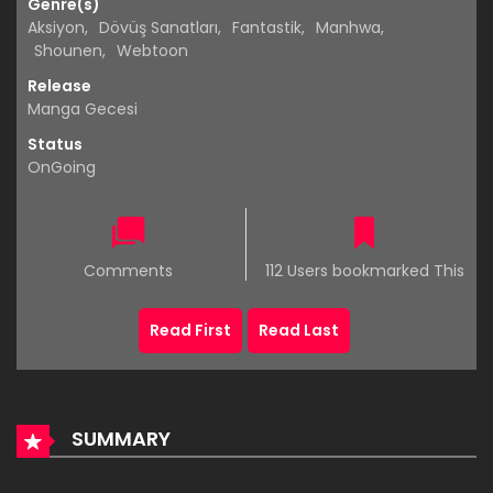
Genre(s)
Aksiyon
,
Dövüş Sanatları
,
Fantastik
,
Manhwa
,
Shounen
,
Webtoon
Release
Manga Gecesi
Status
OnGoing
Comments
112 Users bookmarked This
Read First
Read Last
SUMMARY