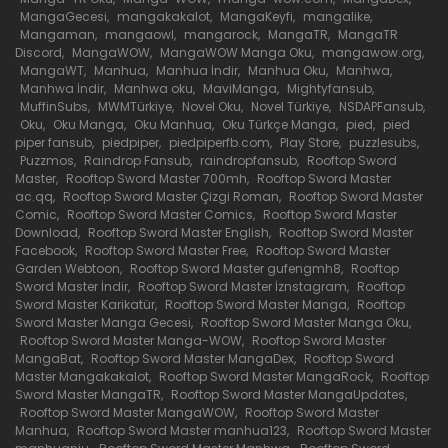
MangaGecesi
,
mangakakalot
,
MangaKeyfi
,
mangalike
,
2 Mart 2022
Mangaman
,
mangaowl
,
mangarock
,
MangaTR
,
MangaTR
Discord
,
MangaWOW
,
MangaWOW Manga Oku
,
mangawow.org
,
Bölüm 72
MangaWT
,
Manhua
,
Manhua İndir
,
Manhua Oku
,
Manhwa
,
Manhwa İndir
,
Manhwa oku
,
MaviManga
,
Mightyfansub
,
2 Mart 2022
MuffinSubs
,
MWMTürkiye
,
Novel Oku
,
Novel Türkiye
,
NSDAPFansub
,
Oku
,
Oku Manga
,
Oku Manhua
,
Oku Türkçe Manga
,
pied
,
pied
piper fansub
,
piedpiper
,
piedpiperfb.com
,
Play Store
,
puzzlesubs
,
Bölüm 71
Puzzmos
,
Raindrop Fansub
,
raindropfansub
,
Rooftop Sword
Master
,
Rooftop Sword Master 700mh
,
Rooftop Sword Master
24 Ekim 2021
ac.qq
,
Rooftop Sword Master Çizgi Roman
,
Rooftop Sword Master
Comic
,
Rooftop Sword Master Comics
,
Rooftop Sword Master
Download
,
Rooftop Sword Master English
,
Rooftop Sword Master
Bölüm 70
Facebook
,
Rooftop Sword Master Free
,
Rooftop Sword Master
Garden Webtoon
,
Rooftop Sword Master gufengmh8
,
Rooftop
24 Ekim 2021
Sword Master İndir
,
Rooftop Sword Master İznstagram
,
Rooftop
Sword Master Karikatür
,
Rooftop Sword Master Manga
,
Rooftop
Bölüm 69
Sword Master Manga Gecesi
,
Rooftop Sword Master Manga Oku
,
Rooftop Sword Master Manga-WOW
,
Rooftop Sword Master
7 Temmuz 2021
MangaBat
,
Rooftop Sword Master MangaDex
,
Rooftop Sword
Master Mangakakalot
,
Rooftop Sword Master MangaRock
,
Rooftop
Sword Master MangaTR
,
Rooftop Sword Master MangaUpdates
,
Bölüm 68
Rooftop Sword Master MangaWOW
,
Rooftop Sword Master
Manhua
,
Rooftop Sword Master manhua123
,
Rooftop Sword Master
7 Temmuz 2021