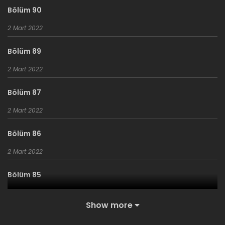
“Savaş Kılıcı” kelimeleri kazınmış muazzam büyük bir kılıçla
Bölüm 90
karşılaşır.
2 Mart 2022
Bölüm 89
2 Mart 2022
Bölüm 87
2 Mart 2022
Bölüm 86
2 Mart 2022
Bölüm 85
2 Mart 2022
Show more
Bölüm 84