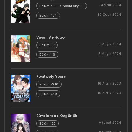
14 Mart 2024
Bölüm 485 - Cheonliang
7 Temmuz 2021
[04]
20 Ocak 2024
Bölüm 484
Bölüm 61
7 Temmuz 2021
Vivian Ve Hugo
5 Mayıs 2024
Bölüm 117
Bölüm 60
5 Mayıs 2024
Bölüm 116
9 Haziran 2021
Bölüm 59
Positively Yours
9 Haziran 2021
16 Aralık 2023
Bölüm 72.10
16 Aralık 2023
Bölüm 72.9
Bölüm 58
1 Nisan 2021
Rüyalardaki Özgürlük
Bölüm 57
9 Şubat 2024
Bölüm 127
1 Nisan 2021
9 Şubat 2024