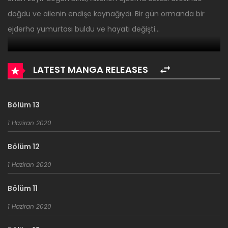
doğdu ve ailenin endişe kaynağıydı. Bir gün ormanda bir
ejderha yumurtası buldu ve hayatı değişti…
LATEST MANGA RELEASES
Bölüm 13
1 Haziran 2020
Bölüm 12
1 Haziran 2020
Bölüm 11
1 Haziran 2020