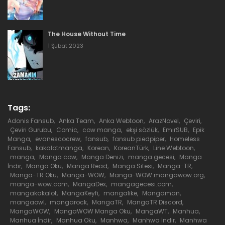
The House Without Time
1 Şubat 2023
Tags:
Adonis Fansub
,
Anka Team
,
Anka Webtoon
,
ArazNovel
,
Çeviri
,
Çeviri Gurubu
,
Comic
,
cow manga
,
ekşi sözlük
,
EmirSUB
,
Epik
Manga
,
evanescocrew
,
fansub
,
fansub piedpiper
,
Homeless
Fansub
,
kakalotmanga
,
Korean
,
KoreanTürk
,
Line Webtoon
,
manga
,
Manga cow
,
Manga Denizi
,
manga gecesi
,
Manga
İndir
,
Manga Oku
,
Manga Read
,
Manga Sitesi
,
Manga-TR
,
Manga-TR Oku
,
Manga-WOW
,
Manga-WOW mangawow.org
,
manga-wow.com
,
MangaDex
,
mangagecesi.com
,
mangakakalot
,
MangaKeyfi
,
mangalike
,
Mangaman
,
mangaowl
,
mangarock
,
MangaTR
,
MangaTR Discord
,
MangaWOW
,
MangaWOW Manga Oku
,
MangaWT
,
Manhua
,
Manhua İndir
,
Manhua Oku
,
Manhwa
,
Manhwa İndir
,
Manhwa