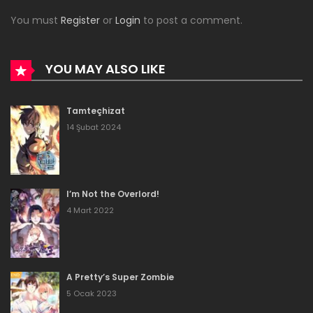
1 Haziran 2020
You must
Register
or
Login
to post a comment.
Bölüm 4
1 Haziran 2020
YOU MAY ALSO LIKE
Bölüm 3
Tamteçhizat
1 Haziran 2020
14 Şubat 2024
Bölüm 2
1 Haziran 2020
I’m Not the Overlord!
Bölüm 1
4 Mart 2022
1 Haziran 2020
A Pretty’s Super Zombie
5 Ocak 2023