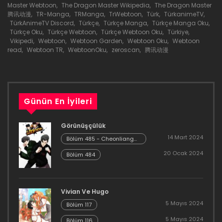
Master Webtoon
,
The Dragon Master Wikipedia
,
The Dragon Master
腾讯动漫
,
TR-Manga
,
TRManga
,
TrWebtoon
,
Türk
,
TürkanimeTV
,
TürkAnimeTV Discord
,
Türkçe
,
Türkçe Manga
,
Türkçe Manga Oku
,
Türkçe Oku
,
Türkçe Webtoon
,
Türkçe Webtoon Oku
,
Türkiye
,
Vikipedi
,
Webtoon
,
Webtoon Garden
,
Webtoon Oku
,
Webtoon
read
,
Webtoon TR
,
WebtoonOku
,
zeroscan
,
腾讯动漫
Günün En İyileri
Görünüşçülük
14 Mart 2024
Bölüm 485 - Cheonliang
[04]
20 Ocak 2024
Bölüm 484
Vivian Ve Hugo
5 Mayıs 2024
Bölüm 117
5 Mayıs 2024
Bölüm 116