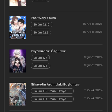
Positively Yours
16 Aralık 2023
Bölüm 72.10
16 Aralık 2023
Bölüm 72.9
Rüyalardaki Özgürlük
9 Şubat 2024
Bölüm 127
9 Şubat 2024
Bölüm 126
Nihayetin Ardındaki Başlangıç
11 Ocak 2024
Bölüm 185 - Yan Hikaye
Kısım 7
11 Ocak 2024
Bölüm 184 - Yan Hikaye
Kısım 6