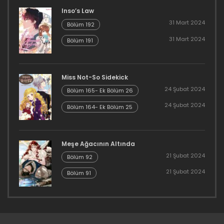
Inso’s Law
31 Mart 2024
Bölüm 192
31 Mart 2024
Bölüm 191
Miss Not-So Sidekick
24 Şubat 2024
Bölüm 165- Ek Bölüm 26
24 Şubat 2024
Bölüm 164- Ek Bölüm 25
Meşe Ağacının Altında
21 Şubat 2024
Bölüm 92
21 Şubat 2024
Bölüm 91