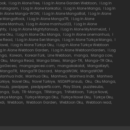
book
,
I Log In Alone Free
,
I Log In Alone Garden Webtoon
,
I Log In
31 Ocak 2021
 İznstagram
,
I Log In Alone Karikatür
,
I Log In Alone Manga
,
I Log In
g In Alone Manga-WOW
,
I Log In Alone MangaBat
,
I Log In Alone
one MangaRock
,
I Log In Alone MangaTR
,
I Log In Alone
31 Ocak 2021
 Alone Manhua
,
I Log In Alone manhua123
,
I Log In Alone
ghty
,
I Log In Alone Mightyfansub
,
I Log In Alone MyAnimeList
,
I
lone Oku
,
I Log In Alone Oku Manga
,
I Log In Alone onemanhua
,
I
31 Ocak 2021
one Read
,
I Log In Alone Seri Manga
,
I Log In Alone Türkçe Manga
,
I
Novel
,
I Log In Alone Türkçe Oku
,
I Log In Alone Türkçe Webtoon
og In Alone Webtoon Garden
,
I Log In Alone WebtoonGarden
,
I Log
nga
,
Korean
,
KoreanTürk
,
Line Webtoon
,
manga
,
Manga cow
,
13 Aralık 2020
 Oku
,
Manga Read
,
Manga Sitesi
,
Manga-TR
,
Manga-TR Oku
,
gaGecesi
,
mangagecesi.com
,
mangakakalot
,
MangaKeyfi
,
MangaTR
,
MangaTR Discord
,
MangaWOW
,
MangaWOW
13 Aralık 2020
Manhua İndir
,
Manhua Oku
,
Manhwa
,
Manhwa İndir
,
Manhwa
rkiye
,
Novel Oku
,
Novel Türkiye
,
NSDAPFansub
,
Oku
,
Oku Manga
,
ansub
,
piedpiper
,
piedpiperfb.com
,
Play Store
,
puzzlesubs
,
13 Aralık 2020
anga
,
Sub
,
TR-Manga
,
TRManga
,
TrWebtoon
,
Tükçe Novel
,
ürkçe Manga
,
Türkçe Manga Oku
,
Türkçe Novel Oku
,
Türkçe Oku
,
edi
,
Webtoon
,
Webtoon Garden
,
Webtoon Oku
,
Webtoon read
,
13 Aralık 2020
13 Aralık 2020