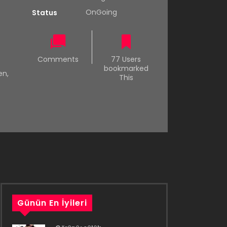
OnGoing
Status
Comments
77 Users
bookmarked
en
,
This
Günün En İyileri