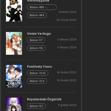
Görünüşçülük
Bölüm 485 -
Cheonliang [04]
14 Mart 2024
Bölüm 484
20 Ocak 2024
Vivian Ve Hugo
5 Mayıs 2024
Bölüm 117
5 Mayıs 2024
Bölüm 116
Positively Yours
16 Aralık 2023
Bölüm 72.10
16 Aralık 2023
Bölüm 72.9
Rüyalardaki Özgürlük
9 Şubat 2024
Bölüm 127