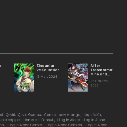
27 Nisan 2021
.
27 Nisan 2021
27 Nisan 2021
13 Nisan 2021
n
Zindanlar
After
ve Kalıntılar
Transformation,
Mine and
13 Mart 2024
Her Wild
13 Nisan 2021
24 Haziran
Fantasy
2022
6 Şubat 2021
6 Şubat 2021
el
,
Çeviri
,
Çeviri Gurubu
,
Comic
,
cow manga
,
ekşi sözlük
,
ub piedpiper
,
Homeless Fansub
,
I Log In Alone
,
I Log In Alone
man
,
I Log In Alone Comic
,
I Log In Alone Comics
,
I Log In Alone