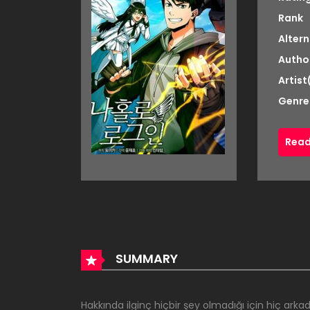
Rank
Altern
Autho
Artist
Genre
Read
SUMMARY
Hakkında ilginç hiçbir şey olmadığı için hiç ark