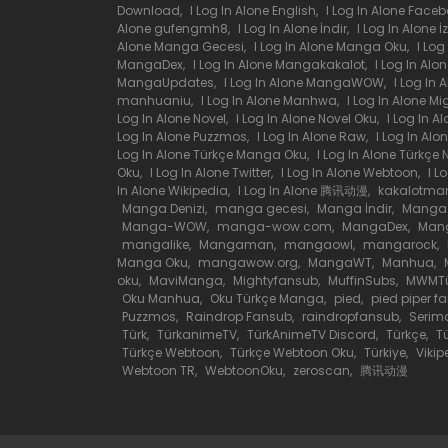
Download
,
I Log In Alone English
,
I Log In Alone Face
Bölüm 47
Alone gufengmh8
,
I Log In Alone İndir
,
I Log In Alone
Alone Manga Gecesi
,
I Log In Alone Manga Oku
,
I Lo
MangaDex
,
I Log In Alone Mangakakalot
,
I Log In Al
Bölüm 46
MangaUpdates
,
I Log In Alone MangaWOW
,
I Log In
manhuaniu
,
I Log In Alone Manhwa
,
I Log In Alone Mi
Log In Alone Novel
,
I Log In Alone Novel Oku
,
I Log In A
Bölüm 45
Log In Alone Puzzmos
,
I Log In Alone Raw
,
I Log In Al
Log In Alone Türkçe Manga Oku
,
I Log In Alone Türkçe 
Oku
,
I Log In Alone Twitter
,
I Log In Alone Webtoon
,
I L
In Alone Wikipedia
,
I Log In Alone 腾讯动漫
,
kakalotma
Bölüm 44
Manga Denizi
,
manga gecesi
,
Manga İndir
,
Manga
Manga-WOW
,
manga-wow.com
,
MangaDex
,
Man
mangalike
,
Mangaman
,
mangaowl
,
mangarock
,
Bölüm 43
Manga Oku
,
mangawow.org
,
MangaWT
,
Manhua
,
oku
,
MaviManga
,
Mightyfansub
,
MuffinSubs
,
MWMTü
Oku Manhua
,
Oku Türkçe Manga
,
pied
,
pied piper f
Bölüm 42
Puzzmos
,
Raindrop Fansub
,
raindropfansub
,
Serim
Türk
,
TürkanimeTV
,
TürkAnimeTV Discord
,
Türkçe
,
T
Türkçe Webtoon
,
Türkçe Webtoon Oku
,
Türkiye
,
Vikip
Webtoon TR
,
WebtoonOku
,
zeroscan
,
腾讯动漫
Bölüm 41
Bölüm 40