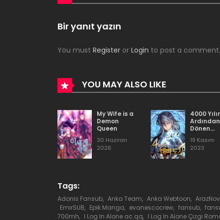
Bölüm 54
Bir yanıt yazın
You must
Register
or
Login
to post a comment
Bölüm 53
Bölüm 52
YOU MAY ALSO LIKE
Bölüm 51
My Wife is a
4000 Yılı
Demon
Ardından
Queen
Dönen
Kadim
Bölüm 50
30 Haziran
19 Kasım
Büyücü
2026
2023
Bölüm 49
Tags:
Bölüm 48
Adonis Fansub
,
Anka Team
,
Anka Webtoon
,
ArazNov
EmirSUB
,
Epik Manga
,
evanescocrew
,
fansub
,
fans
700mh
,
I Log In Alone ac.qq
,
I Log In Alone Çizgi Ro