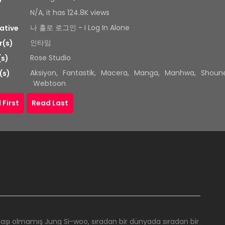
N/A, it has 124.8K views
나 홀로 로그인 - I Log In Alone
ative
인타임
r(s)
Rose Studio
(s)
Aksiyon
,
Fantastik
,
Macera
,
Manga
,
Manhwa
,
Shoun
(s)
Webtoon
 First
Read Last
adaşı olmamış Jung Si-woo, sıradan bir dünyada sıradan bir