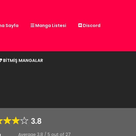
a Sayfa
Manga Listesi
Discord
BITMIŞ MANGALAR
3.8
Average
3.8
/
5
out of
27
g