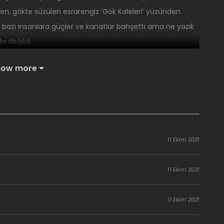
en, gökte süzülen esrarengiz ‘Gök Kaleleri’ yüzünden
i’ bazı insanlara güçler ve kanatlar bahşetti ama ne yazık
a değildi.
ahşetmeye başlayalı 10 yıl oldu.”
how more
11 Ekim 2021
11 Ekim 2021
11 Ekim 2021