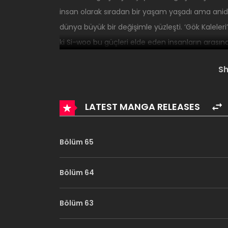
insan olarak sıradan bir yaşam yaşadı ama anid
dünya büyük bir değişimle yüzleşti. ‘Gök Kaleler
ki Si-woo bu güçleri elde eden insanların arasınd
“Gök Kaleleri insanlara özel güçler ve kanatlar b
S
LATEST MANGA RELEASES
Bölüm 65
Bölüm 64
Bölüm 63