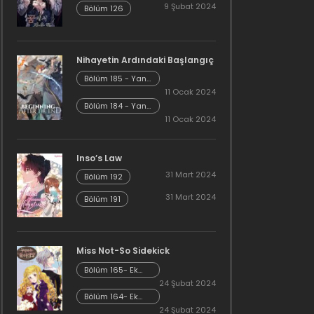
9 Şubat 2024
Bölüm 126
Nihayetin Ardındaki Başlangıç
Bölüm 185 - Yan
Hikaye Kısım 7
11 Ocak 2024
Bölüm 184 - Yan
Hikaye Kısım 6
11 Ocak 2024
Inso’s Law
31 Mart 2024
Bölüm 192
31 Mart 2024
Bölüm 191
Miss Not-So Sidekick
Bölüm 165- Ek
Bölüm 26
24 Şubat 2024
Bölüm 164- Ek
Bölüm 25
24 Şubat 2024