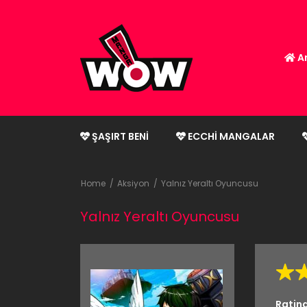
An
ŞAŞIRT BENI
ECCHI MANGALAR
Home
Aksiyon
Yalnız Yeraltı Oyuncusu
Yalnız Yeraltı Oyuncusu
Ratin