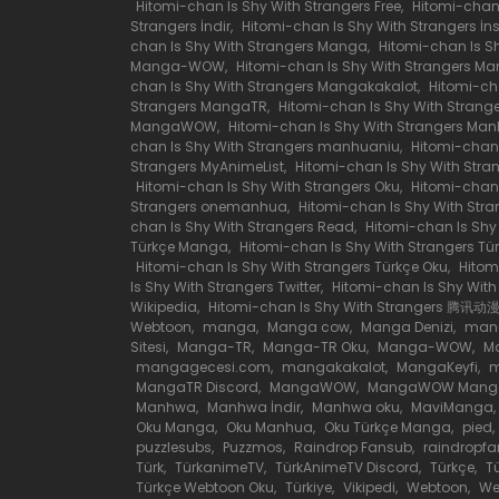
Hitomi-chan Is Shy With Strangers Free
,
Hitomi-chan
Strangers İndir
,
Hitomi-chan Is Shy With Strangers İ
Bölüm 15
chan Is Shy With Strangers Manga
,
Hitomi-chan Is S
Manga-WOW
,
Hitomi-chan Is Shy With Strangers M
chan Is Shy With Strangers Mangakakalot
,
Hitomi-ch
Bölüm 14
Strangers MangaTR
,
Hitomi-chan Is Shy With Stran
MangaWOW
,
Hitomi-chan Is Shy With Strangers Ma
chan Is Shy With Strangers manhuaniu
,
Hitomi-chan
Strangers MyAnimeList
,
Hitomi-chan Is Shy With Stra
Bölüm 13
Hitomi-chan Is Shy With Strangers Oku
,
Hitomi-chan
Strangers onemanhua
,
Hitomi-chan Is Shy With Str
chan Is Shy With Strangers Read
,
Hitomi-chan Is Shy
Bölüm 12
Türkçe Manga
,
Hitomi-chan Is Shy With Strangers T
Hitomi-chan Is Shy With Strangers Türkçe Oku
,
Hitom
Is Shy With Strangers Twitter
,
Hitomi-chan Is Shy Wit
Bölüm 11.1
Wikipedia
,
Hitomi-chan Is Shy With Strangers 腾讯动
Webtoon
,
manga
,
Manga cow
,
Manga Denizi
,
mang
Sitesi
,
Manga-TR
,
Manga-TR Oku
,
Manga-WOW
,
M
mangagecesi.com
,
mangakakalot
,
MangaKeyfi
,
m
Bölüm 10
MangaTR Discord
,
MangaWOW
,
MangaWOW Mang
Manhwa
,
Manhwa İndir
,
Manhwa oku
,
MaviManga
,
Oku Manga
,
Oku Manhua
,
Oku Türkçe Manga
,
pied
,
Bölüm 9
puzzlesubs
,
Puzzmos
,
Raindrop Fansub
,
raindropf
Türk
,
TürkanimeTV
,
TürkAnimeTV Discord
,
Türkçe
,
T
Türkçe Webtoon Oku
,
Türkiye
,
Vikipedi
,
Webtoon
,
We