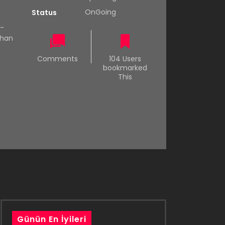
OnGoing
Status
 -
chan
Comments
104 Users
bookmarked
This
Günün En İyileri