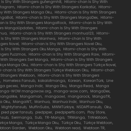
 Is Shy With Strangers gufengmh8
,
Hitomi-chan Is Shy With
nstagram
,
Hitomi-chan Is Shy With Strangers Karikatür
,
Hitomi-
31 Mayıs 2020
hy With Strangers Manga Oku
,
Hitomi-chan Is Shy With Strangers
angaBat
,
Hitomi-chan Is Shy With Strangers MangaDex
,
Hitomi-
an Is Shy With Strangers MangaRock
,
Hitomi-chan Is Shy With
31 Mayıs 2020
gers MangaUpdates
,
Hitomi-chan Is Shy With Strangers
nhua
,
Hitomi-chan Is Shy With Strangers manhua123
,
Hitomi-
 Is Shy With Strangers Manhwa
,
Hitomi-chan Is Shy With
ngers Novel
,
Hitomi-chan Is Shy With Strangers Novel Oku
,
31 Mayıs 2020
 Is Shy With Strangers Oku Manga
,
Hitomi-chan Is Shy With
angers Puzzmos
,
Hitomi-chan Is Shy With Strangers Raw
,
Hitomi-
 With Strangers Seri Manga
,
Hitomi-chan Is Shy With Strangers
31 Mayıs 2020
ürkçe Manga Oku
,
Hitomi-chan Is Shy With Strangers Türkçe Novel
,
i-chan Is Shy With Strangers Türkçe Webtoon Oku
,
Hitomi-chan
h Strangers Webtoon
,
Hitomi-chan Is Shy With Strangers
31 Mayıs 2020
漫
,
Homeless Fansub
,
kakalotmanga
,
Korean
,
KoreanTürk
,
Line
a gecesi
,
Manga İndir
,
Manga Oku
,
Manga Read
,
Manga
anga-WOW mangawow.org
,
manga-wow.com
,
MangaDex
,
angalike
,
Mangaman
,
mangaowl
,
mangarock
,
MangaTR
,
31 Mayıs 2020
a Oku
,
MangaWT
,
Manhua
,
Manhua İndir
,
Manhua Oku
,
Mightyfansub
,
MuffinSubs
,
MWMTürkiye
,
NSDAPFansub
,
Oku
,
pied piper fansub
,
piedpiper
,
piedpiperfb.com
,
Play Store
,
31 Mayıs 2020
ansub
,
Serimanga
,
Sub
,
TR-Manga
,
TRManga
,
TrWebtoon
,
ürkçe Manga
,
Türkçe Manga Oku
,
Türkçe Oku
,
Türkçe Webtoon
,
btoon Garden
,
Webtoon Oku
,
Webtoon read
,
Webtoon TR
,