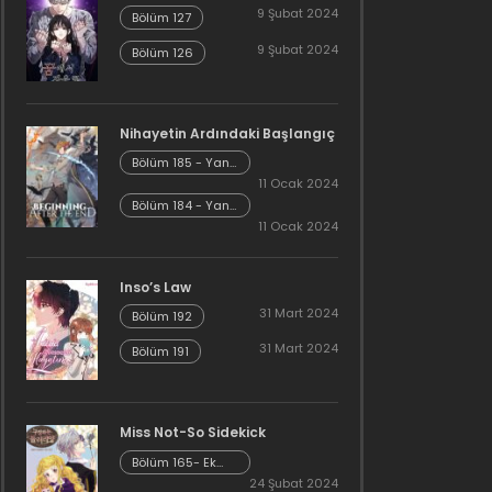
9 Şubat 2024
Bölüm 127
9 Şubat 2024
Bölüm 126
Nihayetin Ardındaki Başlangıç
Bölüm 185 - Yan
Hikaye Kısım 7
11 Ocak 2024
Bölüm 184 - Yan
Hikaye Kısım 6
11 Ocak 2024
Inso’s Law
31 Mart 2024
Bölüm 192
31 Mart 2024
Bölüm 191
Miss Not-So Sidekick
Bölüm 165- Ek
Bölüm 26
24 Şubat 2024