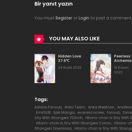
Bölüm 23
Bir yanıt yazın
You must
Register
or
Login
to post a comment
Bölüm 22
Bölüm 21
YOU MAY ALSO LIKE
Bölüm 20
Hidden Love
Peerless
37.5℃
Alchemis
24 Aralık 2022
15 Kasım
Bölüm 19
2022
Bölüm 18
Tags:
Bölüm 17
Adonis Fansub
,
Anka Team
,
Anka Webtoon
,
ArazNov
EmirSUB
,
Epik Manga
,
evanescocrew
,
fansub
,
fans
Shy With Strangers 700mh
,
Hitomi-chan Is Shy With 
Hitomi-chan Is Shy With Strangers Comic
,
Hitomi-ch
Bölüm 16
Strangers Download
,
Hitomi-chan Is Shy With Strang