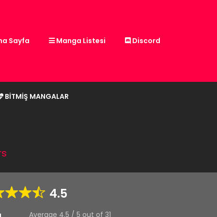
a Sayfa
Manga Listesi
Discord
BITMIŞ MANGALAR
rs
4.5
Average
4.5
/
5
out of
31
g