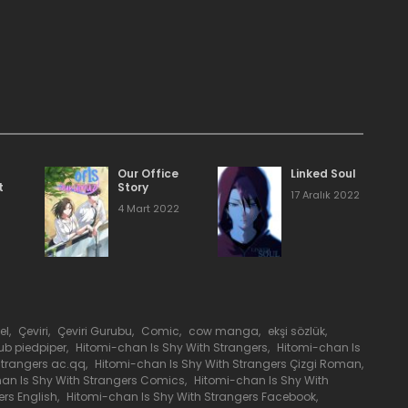
31 Mayıs 2020
.
31 Mayıs 2020
31 Mayıs 2020
31 Mayıs 2020
Our Office
Linked Soul
t
Story
17 Aralık 2022
4 Mart 2022
31 Mayıs 2020
31 Mayıs 2020
31 Mayıs 2020
el
,
Çeviri
,
Çeviri Gurubu
,
Comic
,
cow manga
,
ekşi sözlük
,
ub piedpiper
,
Hitomi-chan Is Shy With Strangers
,
Hitomi-chan Is
Strangers ac.qq
,
Hitomi-chan Is Shy With Strangers Çizgi Roman
,
an Is Shy With Strangers Comics
,
Hitomi-chan Is Shy With
31 Mayıs 2020
ers English
,
Hitomi-chan Is Shy With Strangers Facebook
,