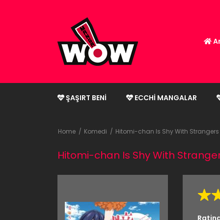
An
ŞAŞIRT BENI
ECCHI MANGALAR
Home
Komedi
Hitomi-chan Is Shy With Strangers
Hitomi-chan Is Shy With Strange
Ratin