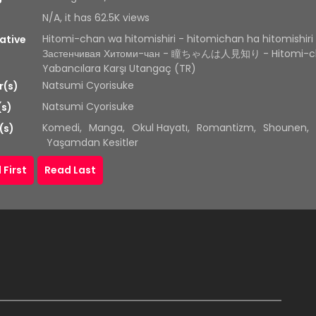
N/A, it has 62.5K views
Hitomi-chan wa hitomishiri - hitomichan ha hitomishiri
ative
Застенчивая Хитоми-чан - 瞳ちゃんは人見知り - Hitomi-
Yabancılara Karşı Utangaç (TR)
Natsumi Cyorisuke
r(s)
Natsumi Cyorisuke
(s)
Komedi
,
Manga
,
Okul Hayatı
,
Romantizm
,
Shounen
,
(s)
Yaşamdan Kesitler
 First
Read Last