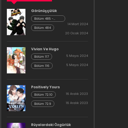
Görünüşçülük
Bölüm 485 -
Cheonliang [04]
14 Mart 2024
Bölüm 484
20 Ocak 2024
Vivian Ve Hugo
5 Mayıs 2024
Bölüm 117
5 Mayıs 2024
Bölüm 116
Positively Yours
16 Aralık 2023
Bölüm 72.10
16 Aralık 2023
Bölüm 72.9
Rüyalardaki Özgürlük